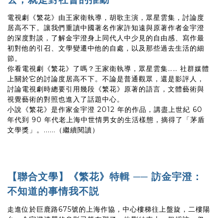
電視劇《繁花》由王家衛執導，胡歌主演，眾星雲集，討論度
居高不下。讓我們重讀中國著名作家許知遠與原著作者金宇澄
的深度對談，了解金宇澄身上同代人中少見的自由感、寫作最
初對他的引召、文學變遷中他的自處，以及那些過去生活的細
節。
你看電視劇《繁花》了嗎？王家衛執導，眾星雲集…… 社群媒體
上關於它的討論度居高不下。不論是普通觀眾，還是影評人，
討論電視劇時總要引用幾段《繁花》原著的語言，文體藝術與
視覺藝術的對照也進入了話題中心。
小說《繁花》是作家金宇澄 2012 年的作品，講盡上世紀 60
年代到 90 年代老上海中世情男女的生活樣態，摘得了「茅盾
文學獎」。......（繼續閱讀）
【聯合文學】《繁花》特輯 ── 訪金宇澄：
不知道的事情我不説
走進位於巨鹿路675號的上海作協，中心樓梯往上盤旋，二樓陽