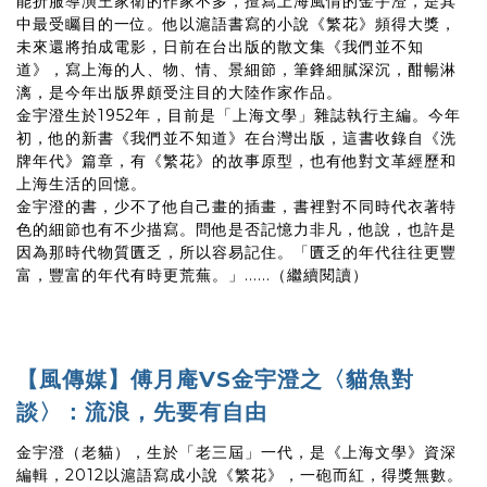
能折服導演王家衛的作家不多，擅寫上海風情的金宇澄，是其
中最受矚目的一位。他以滬語書寫的小說《繁花》頻得大獎，
未來還將拍成電影，日前在台出版的散文集《我們並不知
道》，寫上海的人、物、情、景細節，筆鋒細膩深沉，酣暢淋
漓，是今年出版界頗受注目的大陸作家作品。
金宇澄生於1952年，目前是「上海文學」雜誌執行主編。今年
初，他的新書《我們並不知道》在台灣出版，這書收錄自《洗
牌年代》篇章，有《繁花》的故事原型，也有他對文革經歷和
上海生活的回憶。
金宇澄的書，少不了他自己畫的插畫，書裡對不同時代衣著特
色的細節也有不少描寫。問他是否記憶力非凡，他說，也許是
因為那時代物質匱乏，所以容易記住。「匱乏的年代往往更豐
富，豐富的年代有時更荒蕪。」......（繼續閱讀）
【風傳媒】傅月庵VS金宇澄之〈貓魚對
談〉：流浪，先要有自由
金宇澄（老貓），生於「老三屆」一代，是《上海文學》資深
編輯，2012以滬語寫成小說《繁花》，一砲而紅，得獎無數。