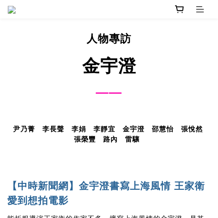
人物專訪
金宇澄
──
尹乃菁
李長聲
李娟
李靜宜
金宇澄
邵慧怡
張悅然
張榮豐
路內
雷驤
【中時新聞網】金宇澄書寫上海風情 王家衛
愛到想拍電影