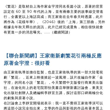
《繁花》是取材自上海作家金宇澄同名長篇小說，原著的背景
設定在 60 至 90 年代的上海，並有兩條主要的故事線交替進
行，全書更以上海話寫成；而王家衛在去年春天時透露，此片
將作為《花樣年華》、《2046》後的「上海」第三部曲，另外
根據去年秋天釋出的資訊，此片已經完成選角，相信很快就會
有更進一步的消息曝光。......（繼續閱讀）
【聯合新聞網】王家衛新劇繁花引兩極反應
原著金宇澄：很好看
由王家衛執導並擔任監製，也是王家衛執導的第一部大陸電視
劇「繁花」，近來上映後掀起一波風潮，該片改編自作家「金
宇澄」的同名小說「繁花」，今天繁體中文版發行商東美出版
社，在迪化街上的老宅院郭怡美書店舉辦新書討論會，東美文
化出版社創辦人及總編輯李靜宜主講，探討這部口碑兩極分化
的劇集與原著小說。
在討論會上李靜宜開場就表示：我一直不覺得王家衛導演可以
將這部小說完全拍出來，文學的作品與影視的作品有著本質上