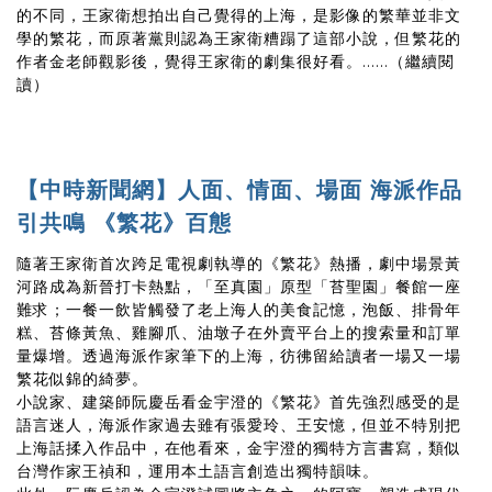
的不同，王家衛想拍出自己覺得的上海，是影像的繁華並非文
學的繁花，而原著黨則認為王家衛糟蹋了這部小說，但繁花的
作者金老師觀影後，覺得王家衛的劇集很好看。......（繼續閱
讀）
【中時新聞網】人面、情面、場面 海派作品
引共鳴 《繁花》百態
隨著王家衛首次跨足電視劇執導的《繁花》熱播，劇中場景黃
河路成為新晉打卡熱點，「至真園」原型「苔聖園」餐館一座
難求；一餐一飲皆觸發了老上海人的美食記憶，泡飯、排骨年
糕、苔條黃魚、雞腳爪、油墩子在外賣平台上的搜索量和訂單
量爆增。透過海派作家筆下的上海，彷彿留給讀者一場又一場
繁花似錦的綺夢。
小說家、建築師阮慶岳看金宇澄的《繁花》首先強烈感受的是
語言迷人，海派作家過去雖有張愛玲、王安憶，但並不特別把
上海話揉入作品中，在他看來，金宇澄的獨特方言書寫，類似
台灣作家王禎和，運用本土語言創造出獨特韻味。