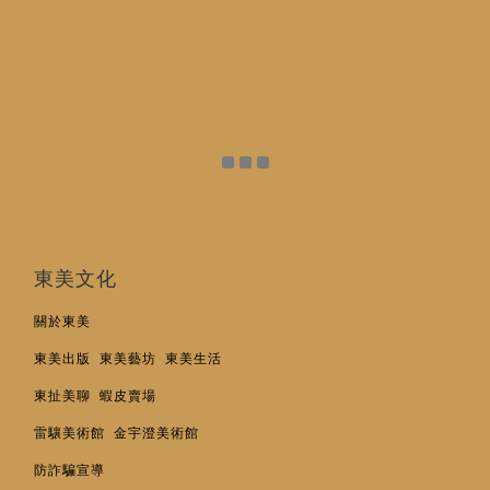
東美文化
關於東美
東美出版
東美藝坊
東美生活
東扯美聊
蝦皮賣場
雷驤美術館
金宇澄美術館
防詐騙宣導