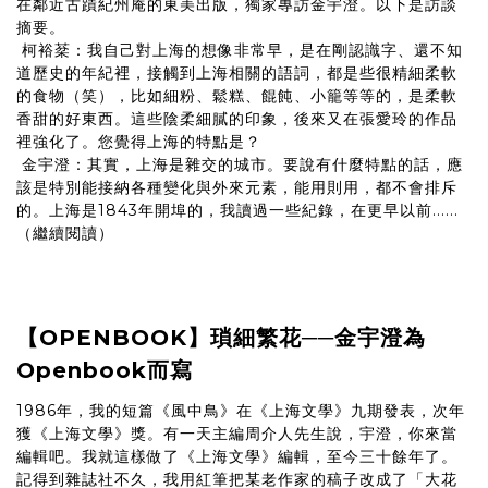
在鄰近古蹟紀州庵的東美出版，獨家專訪金宇澄。以下是訪談
摘要。
柯裕棻：我自己對上海的想像非常早，是在剛認識字、還不知
道歷史的年紀裡，接觸到上海相關的語詞，都是些很精細柔軟
的食物（笑），比如細粉、鬆糕、餛飩、小籠等等的，是柔軟
香甜的好東西。這些陰柔細膩的印象，後來又在張愛玲的作品
裡強化了。您覺得上海的特點是？
金宇澄：其實，上海是雜交的城市。要說有什麼特點的話，應
該是特別能接納各種變化與外來元素，能用則用，都不會排斥
的。上海是1843年開埠的，我讀過一些紀錄，在更早以前......
（繼續閱讀）
【OPENBOOK】瑣細繁花──金宇澄為
Openbook而寫
1986年，我的短篇《風中鳥》在《上海文學》九期發表，次年
獲《上海文學》獎。有一天主編周介人先生說，宇澄，你來當
編輯吧。我就這樣做了《上海文學》編輯，至今三十餘年了。
記得到雜誌社不久，我用紅筆把某老作家的稿子改成了「大花