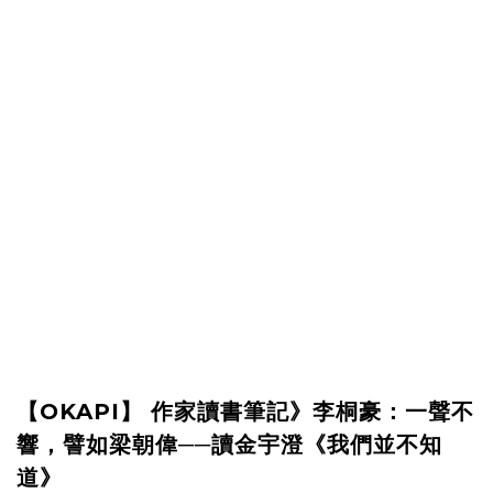
【OKAPI】 作家讀書筆記》李桐豪：一聲不
響，譬如梁朝偉──讀金宇澄《我們並不知
道》