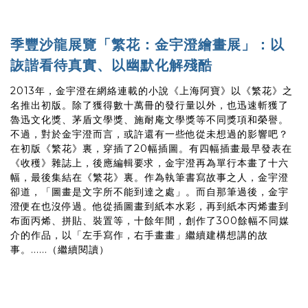
季豐沙龍展覽「繁花：金宇澄繪畫展」：以
詼諧看待真實、以幽默化解殘酷
2013年，金宇澄在網絡連載的小說《上海阿寶》以《繁花》之
名推出初版。除了獲得數十萬冊的發行量以外，也迅速斬獲了
魯迅文化獎、茅盾文學獎、施耐庵文學獎等不同獎項和榮譽。
不過，對於金宇澄而言，或許還有一些他從未想過的影響吧？
在初版《繁花》裏，穿插了20幅插圖。有四幅插畫最早發表在
《收穫》雜誌上，後應編輯要求，金宇澄再為單行本畫了十六
幅，最後集結在《繁花》裏。作為執筆書寫故事之人，金宇澄
卻道，「圖畫是文字所不能到達之處」。而自那筆過後，金宇
澄便在也沒停過。他從插圖畫到紙本水彩，再到紙本丙烯畫到
布面丙烯、拼貼、裝置等，十餘年間，創作了300餘幅不同媒
介的作品，以「左手寫作，右手畫畫」繼續建構想講的故
事。......（繼續閱讀）