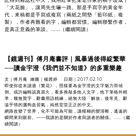
記得到雜誌社不久，我用紅筆把某老作家的稿子改成了
「大花臉」，讓周先生嚇一跳。那是手寫字的黃金年
代，來稿都是手寫或複寫（兩紙之間墊「藍印紙」複
製），作者再難看的字，編輯都習慣。編輯聯繫作者，
是真正意義的筆談。
繼續閱讀
......（
）
【鏡週刊】傅月庵書評｜風暴過後得綻繁華
──讀金宇澄《我們並不知道》的多重樂趣
文｜傅月庵 繪圖｜楊茜婷 日期｜2017.02.10
即使你從未讀過《繁花》，照樣要為金宇澄的文字魅力而傾
倒。或許編輯認真當久，看多推敲多他人文字，他下筆格外精
準，幾無贅字，辭彙用語精練，絕無大陸「解放」後常見、辭
溢乎情的灑狗血習氣，純然堂堂正正的中文。
網路改變了世界，化不可能為可能，讓模糊的變清晰，遙遠的
瞬間來到眼前。——我講的是關於作者與讀者的關係。......（
繼
續閱讀
）