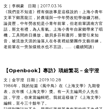
文｜李桐豪 日期｜2017.03.16
《我們並不知道》裡有個故事是這樣說的：上海小青年
文革下鄉黑龍江，於農場與一中年勞改犯學做鐮刀柄。
論資歷，中年勞改犯是小青年前輩，但老前輩講南方官
話，斯文有禮，為人客氣。上海小青年自家鄉帶來了唱
機，工具間終日播放，聽貝多芬和蕭邦，樂聲引來知
音，被流放天涯的淪落人在冬夜裡組樂團作文藝排練，
老前輩在一旁加煤燒水也不言語。......（
繼續閱讀
）
【Openbook】專訪》瑣細繁花－金宇澄
文｜金宇澄 日期｜2019.10.28
1986年，我的短篇《風中鳥》在《上海文學》九期發
表，次年獲《上海文學》獎。有一天主編周介人先生
說，宇澄，你來當編輯吧。我就這樣做了《上海文學》
編輯，至今三十餘年了。