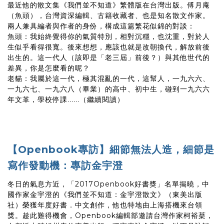
最近他的散文集《我們並不知道》繁體版在台灣出版。傅月庵
（魚頭），台灣資深編輯、古籍收藏者、也是知名散文作家。
兩人兼具編者與作者的身份，構成這篇繁花似錦的對談：
魚頭：我始終覺得你的氣質特別，相對沉穩，也沈重，對於人
生似乎看得很寬。後來想想，應該也就是改朝換代，解放前後
出生的。這一代人（該即是「老三屆」前後？）與其他世代的
差異，你是怎麼看的呢？
老貓：我屬於這一代，極其混亂的一代，這幫人，一九六六、
一九六七、一九六八（畢業）的高中、初中生，碰到一九六六
年文革，學校停課......（繼續閱讀）
【Openbook
專訪
】細節無法人造，細節是
寫作發動機：專訪金宇澄
冬日的氣息方近，「2017Openbook好書獎」名單揭曉，中
國作家金宇澄的《我們並不知道：金宇澄散文》（東美出版
社）榮獲年度好書．中文創作，他也特地由上海搭機來台領
獎。趁此難得機會，Openbook編輯部邀請台灣作家柯裕棻，