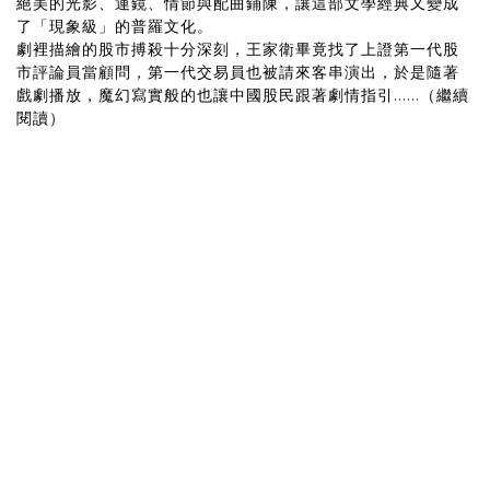
絕美的光影、運鏡、情節與配曲鋪陳，讓這部文學經典又變成
了「現象級」的普羅文化。
劇裡描繪的股市搏殺十分深刻，王家衛畢竟找了上證第一代股
市評論員當顧問，第一代交易員也被請來客串演出，於是隨著
戲劇播放，魔幻寫實般的也讓中國股民跟著劇情指引......（繼續
閱讀）