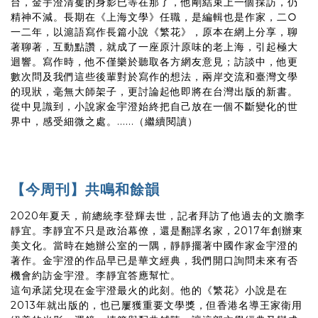
台，金宇澄清矍的身影已等在那了，他剛結束上一個採訪，仍
精神不減。長期在《上海文學》任職，是編輯也是作家，二○
一二年，以滬語寫作長篇小說《繁花》，原本在網上分享，聊
著聊著，互動點讚，就成了一座原汁原味的老上海，引起極大
迴響。寫作時，他不僅樂於聽取各方網友意見；訪談中，他更
數次問及我們這些後輩對於寫作的想法，兩岸交流和臺灣文學
的現狀，毫無大師架子，更討論起他即將在台灣出版的新書。
從中見識到，小說家金宇澄始終把自己放在一個不斷變化的世
界中，感受細微之處。......（繼續閱讀）
【今周刊】共鳴和餘韻
2020年夏天，前總統李登輝去世，記者拜訪了他過去的文膽李
靜宜。李靜宜不只是政治幕僚，還是翻譯名家，2017年創辦東
美文化。當時在她辦公室的一隅，靜靜擺著中國作家金宇澄的
著作。金宇澄的作品早已是華文經典，我們開口詢問未來有否
機會約訪金宇澄。李靜宜答應幫忙。
這句承諾兌現在金宇澄最火的此刻。他的《繁花》小說是在
2013年就出版的，也已屢獲重要文學獎，但香港名導王家衛用