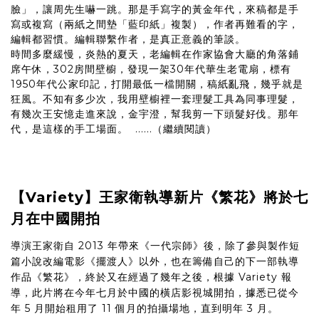
臉」，讓周先生嚇一跳。那是手寫字的黃金年代，來稿都是手
寫或複寫（兩紙之間墊「藍印紙」複製），作者再難看的字，
編輯都習慣。編輯聯繫作者，是真正意義的筆談。
時間多麼緩慢，炎熱的夏天，老編輯在作家協會大廳的角落鋪
席午休，302房間壁櫥，發現一架30年代華生老電扇，標有
1950年代公家印記，打開最低一檔開關，稿紙亂飛，幾乎就是
狂風。不知有多少次，我用壁櫥裡一套理髮工具為同事理髮，
有幾次王安憶走進來說，金宇澄，幫我剪一下頭髮好伐。那年
代，是這樣的手工場面。 ......（繼續閱讀）
【Variety】王家衛執導新片《繁花》將於七
月在中國開拍
導演王家衛自 2013 年帶來《一代宗師》後，除了參與製作短
篇小說改編電影《擺渡人》以外，也在籌備自己的下一部執導
作品《繁花》，終於又在經過了幾年之後，根據 Variety 報
導，此片將在今年七月於中國的橫店影視城開拍，據悉已從今
年 5 月開始租用了 11 個月的拍攝場地，直到明年 3 月。