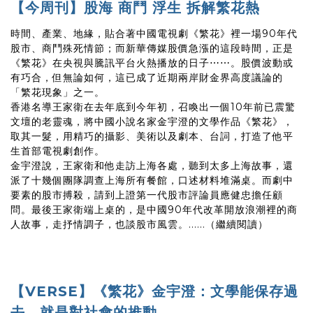
【今周刊】股海 商鬥 浮生 拆解繁花熱
時間、產業、地緣，貼合著中國電視劇《繁花》裡一場90年代
股市、商鬥殊死情節；而新華傳媒股價急漲的這段時間，正是
《繁花》在央視與騰訊平台火熱播放的日子⋯⋯。股價波動或
有巧合，但無論如何，這已成了近期兩岸財金界高度議論的
「繁花現象」之一。
香港名導王家衛在去年底到今年初，召喚出一個10年前已震驚
文壇的老靈魂，將中國小說名家金宇澄的文學作品《繁花》，
取其一髮，用精巧的攝影、美術以及劇本、台詞，打造了他平
生首部電視劇創作。
金宇澄說，王家衛和他走訪上海各處，聽到太多上海故事，還
派了十幾個團隊調查上海所有餐館，口述材料堆滿桌。而劇中
要素的股市搏殺，請到上證第一代股市評論員應健忠擔任顧
問。最後王家衛端上桌的，是中國90年代改革開放浪潮裡的商
人故事，走抒情調子，也談股市風雲。......（繼續閱讀）
【VERSE】《繁花》金宇澄：文學能保存過
去，就是對社會的推動