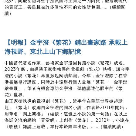
此外，阮慶岳認為金宇澄試圖將主角之一的阿寶，塑造成現代
的賈寶玉，善良且被許多個性不同的女性所包圍......（繼續閱
讀）
【明報】金宇澄《繁花》鋪出畫家路 承載上
海視野、東北上山下鄉記憶
中國當代著名作家、藝術家金宇澄因長篇小說《繁花》成名。
2023年底，由導演王家衛執導的電視劇《繁花》熱播，讓金宇
澄的小說《繁花》再度掀起閱讀熱潮。今年，金宇澄除了在香
港書展舉行講座，同時於中環舉行個人畫展「繁花——金宇澄
繪畫展」，筆者有機會專訪金宇澄，聽他講述他眼中的《繁
花》世界。
由王家衛執導的電視劇《繁花》，近半年在華語世界掀起話
題。《繁花》改編自金宇澄的同名小說，作者於2011年開始，
用筆名「獨上閣樓」（編按：這也是小說的第一句話）在以上
海話交流的網站「弄堂網」上創作《繁花》。2012年，小說在
《收穫》雜誌上連載，單行本於隔年出版。
......（繼續閱讀）