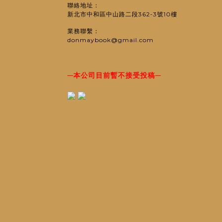
聯絡地址：
新北市中和區中山路二段362-3號10樓
業務聯繫：
donmaybook@gmail.com
─
─
本公司目前暫不接受投稿