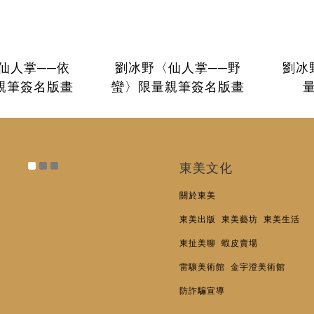
仙人掌──依
劉冰野〈仙人掌──野
劉冰
親筆簽名版畫
蠻〉限量親筆簽名版畫
東美文化
關於東美
東美出版
東美藝坊
東美生活
東扯美聊
蝦皮賣場
雷驤美術館
金宇澄美術館
防詐騙宣導