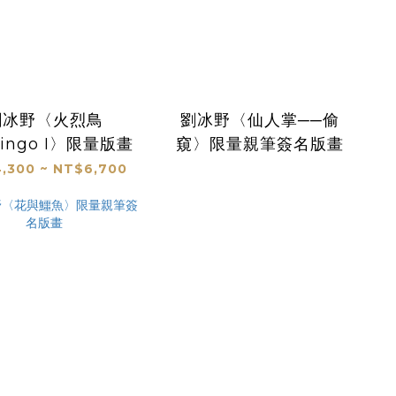
劉冰野〈火烈鳥
劉冰野〈仙人掌──偷
mingo I〉限量版畫
窺〉限量親筆簽名版畫
,300 ~ NT$6,700