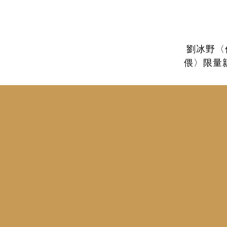
劉冰野〈
偎〉限量