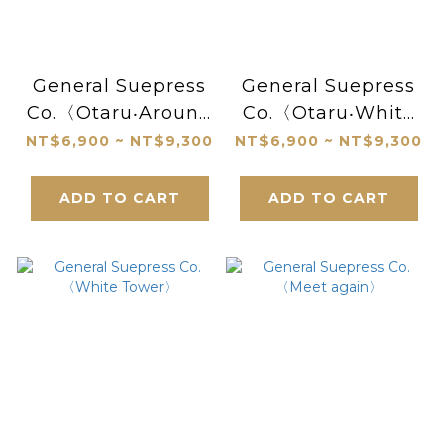
General Suepress
General Suepress
Co.〈Otaru‧Around
Co.〈Otaru‧White
the Snow
Stress〉
NT$6,900 ~ NT$9,300
NT$6,900 ~ NT$9,300
Mountain Behind
the Car Marks〉
ADD TO CART
ADD TO CART