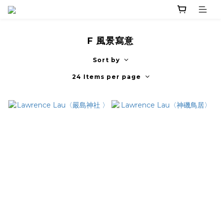
F 風景寫意
Sort by
24 Items per page