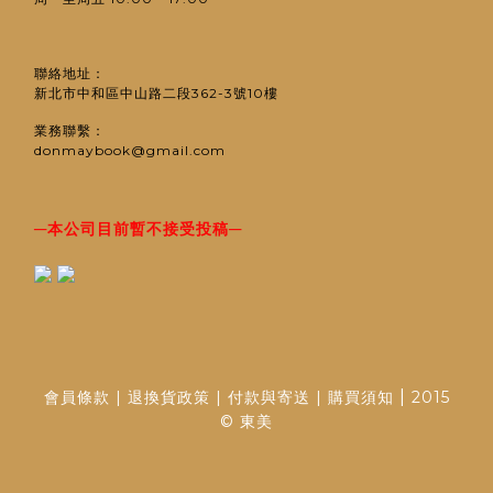
聯絡地址：
新北市中和區中山路二段362-3號10樓
業務聯繫：
donmaybook@gmail.com
─
─
本公司目前暫不接受投稿
|
會員條款
|
退換貨政策
|
付款與寄送
|
購買須知
2015
© 東美