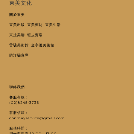
東美文化
關於東美
東美出版
東美藝坊
東美生活
東扯美聊
蝦皮賣場
雷驤美術館
金宇澄美術館
防詐騙宣導
聯絡我們
客服專線：
(02)8245-3736
客服信箱：
donmayservice@gmail.com
服務時間：
周一至周五 10:00 - 17:00