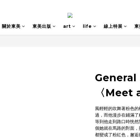
關於東美
東美出版
art
life
線上特展
東
General
〈Meet 
風輕輕的吹舞著粉色的
過，而他漫步在鋪滿了
等到他走到路口時恍然
個她就在馬路的對面，
都變成了粉紅色，邂逅