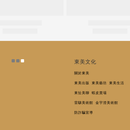
東美文化
關於東美
東美出版
東美藝坊
東美生活
東扯美聊
蝦皮賣場
雷驤美術館
金宇澄美術館
防詐騙宣導