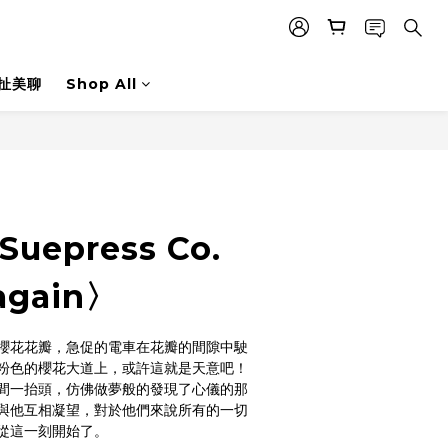
扯美聊
Shop All
 Suepress Co.
again〉
櫻花花瓣，急促的電車在花瓣的間隙中駛
粉色的櫻花大道上，或許這就是天意吧！
間一抬頭，仿佛做夢般的發現了心儀的那
與他互相凝望，對於他們來說所有的一切
從這一刻開始了。