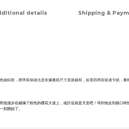
ditional details
Shipping & Pay
色細鋁框，標準裝裱做法是依據畫紙尺寸直接裁框，如需四周加裝邊卡紙，畫
而他漫步在鋪滿了粉色的櫻花大道上，或許這就是天意吧！等到他走到路口時
一刻開始了。