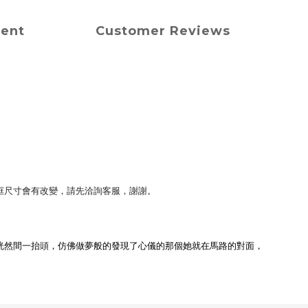
ment
Customer Reviews
框尺寸會有改變，請先洽詢客服，謝謝。
恍然間一抬頭，仿佛做夢般的發現了心儀的那個她就在馬路的對面，