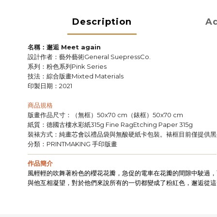
Description
Ad
名稱：邂逅
Meet again
設計作者：藝外藝術
General SuepressCo.
系列：粉色系列
Pink Series
技法：綜合版畫
Mixted Materials
印製日期：
2021
商品規格
版畫作品尺寸：（無框）
（錶框）
50x70 cm
50x70 cm
紙質：德國古樓水彩紙
315g Fine RagEtching Paper 315g
裝裱方式：純畫芯會以禮品袋與無酸硬紙卡包裝。裱框目前僅提供黑
分類：
手印版畫
PRINTMAKING
——————————————————————————————
作品簡介
風輕輕的吹舞著粉色的櫻花花瓣，急促的電車在花瓣的間隙中駛過，
與他互相凝望，對於他們來說所有的一切都變成了粉紅色，邂逅從這