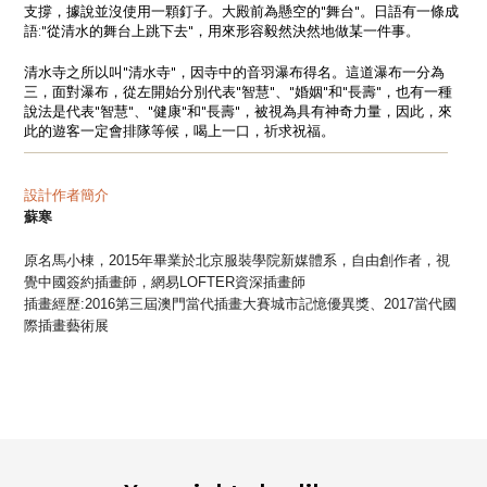
支撐，據說並沒使用一顆釘子。大殿前為懸空的
"
舞台
"
。日語有一條成
語
:"
從清水的舞台上跳下去
"
，用來形容毅然決然地做某一件事。
清水寺之所以叫
"
清水寺
"
，因寺中的音羽瀑布得名。這道瀑布一分為
三，面對瀑布，從左開始分別代表
"
智慧
"
、
"
婚姻
"
和
"
長壽
"
，也有一種
說法是代表
"
智慧
"
、
"
健康
"
和
"
長壽
"
，被視為具有神奇力量，因此，來
此的遊客一定會排隊等候，喝上一口，祈求祝福。
—
—
—
—
—
—
—
—
—
—
—
—
—
—
—
—
—
—
—
—
—
—
—
—
—
—
—
—
—
—
設計作者簡介
蘇寒
原名馬小棟，2015年畢業於北京服裝學院新媒體系，自由創作者，視
覺中國簽約插畫師，網易LOFTER資深插畫師
插畫經歷:2016第三屆澳門當代插畫大賽城市記憶優異獎、2017當代國
際插畫藝術展