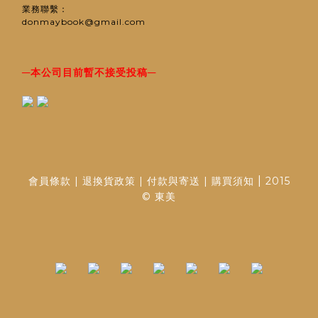
業務聯繫：
donmaybook@gmail.com
─
─
本公司目前暫不接受投稿
|
會員條款
|
退換貨政策
|
付款與寄送
|
購買須知
2015
© 東美