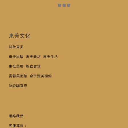
──白洲正子
《東京森林咖啡店》武相庄照片，棚澤永子著，榻榻米出版。
東美文化
關於東美
東美出版
東美藝坊
東美生活
東扯美聊
蝦皮賣場
雷驤美術館
金宇澄美術館
防詐騙宣導
聯絡我們
客服專線：