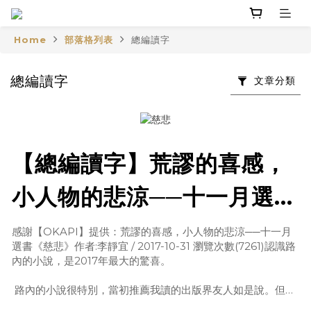
Home
部落格列表
總編讀字
總編讀字
文章分類
【總編讀字】荒謬的喜感，
小人物的悲涼──十一月選書
《慈悲》
感謝【OKAPI】提供：荒謬的喜感，小人物的悲涼──十一月
選書《慈悲》作者:李靜宜 / 2017-10-31 瀏覽次數(7261)認識路
內的小說，是2017年最大的驚喜。
路內的小說很特別，當初推薦我讀的出版界友人如是說。但怎
麼特別呢？友人說三言兩語講不清楚，乾脆發來書稿，請我自