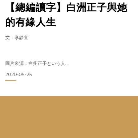
【總編讀字】白洲正子與她
的有緣人生
文：李靜宜
圖片來源：白州正子という人
2020-05-25
「在戰爭使日本喪失一切的時代，我無法保持內心的平靜，總
想遇見一些『人』，莫名地渴望接觸『美的事物』，為此四處
奔波。也因為如此，我接觸到許多美的事物，獲得許多良師益
友。……如今回想起來，這些人所教導我的是：活在有限的當
下、享受生命。「此時此刻」逝而不返，再也不可能重現。想
到這一點，就知道必須要珍惜光陰，把握每次偶然的相逢，幸
福地渡過僅此一次的人生。」