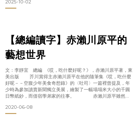
2025-10-02
己讀讀便知。而友人的說法果真沒錯，一打開書稿，我就被路
內的文字風格徹底迷住了。路內作品的特別，一部分原因在於
他工人出身的背景與以工人生活為主的寫作題材，讓他在普遍
受過正統文學教育或寫作訓練的文壇顯得獨樹一幟。但最主要
【總編讀字】赤瀨川原平的
藝想世界
文：李靜宜 總編 《哎，吃什麼好呢？》，赤瀨川原平著，東
美出版 芥川賞得主赤瀨川原平在他的隨筆集《哎，吃什麼
好呢－－空腹少年美食奇想錄》的〈吐司〉一篇裡曾提及，年
少時為參加讀賣新聞獨立美展，繪製了一幅塌塌米大小的千圓
日幣紙鈔，而借宿學弟家的往事。 赤瀨川原平雖然輕
描淡寫，但他這幅千圓鈔作品，卻是日本一場現代藝術論戰的
2020-06-08
導火線。 圖片來源：壹讀 原因是赤瀨川原平1963年在讀
賣新聞獨立展上展出的這張紙鈔，把真鈔放大200倍，繪製得
唯妙唯肖，遭檢方以偽造國幣的罪名起訴。赤瀨川則以這是「