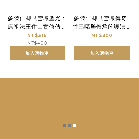
多傑仁卿《雪域聖光：
多傑仁卿《雪域傳奇 :
康祖法王住山實修傳承
竹巴噶舉傳承的護法神
錄》
故事》
NT$316
NT$300
NT$400
加入購物車
加入購物車