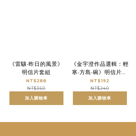
《雷驤‧昨日的風景》
《金宇澄作品選輯：輕
明信片套組
寒‧方島‧碗》明信片套
組
NT$288
NT$192
NT$360
NT$240
加入購物車
加入購物車