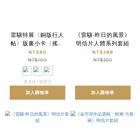
雷驤特展〈銅版行人
《雷驤‧昨日的風景》
帖〉版畫小卡〈搖琴
明信片人體系列套組
人〉〈草本〉〈歸鄉〉
NT$80
NT$288
〈小教堂〉
NT$100
NT$360
看其他 1 個選項
加入購物車
加入購物車