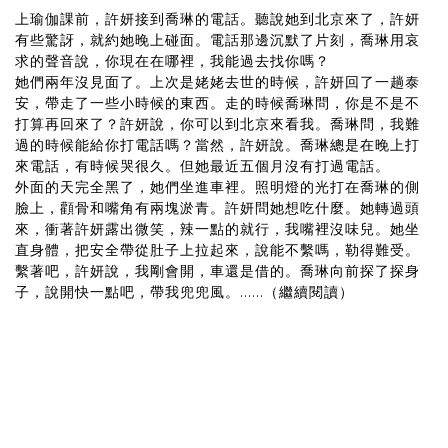
上瑜伽課前，許妍接到喬琳的電話。聽說她到北京來了，許妍
有些驚訝，就約她晚上碰面。電話那邊沉默了片刻，喬琳用哀
求的聲音說，你現在在哪裡，我能過去找你嗎？
她們兩年沒見面了。上次是姥姥去世的時候，許妍回了一趟泰
安，帶走了一些小時候的東西。走的時候喬琳問，你是不是不
打算再回來了？許妍說，你可以到北京來看我。喬琳問，我難
過的時候能給你打電話嗎？當然，許妍說。喬琳總是在晚上打
來電話，有時候哭很久。但她最近五個月沒有打過電話。
外面的天完全黑了，她們坐進車裡。照明燈的光打在喬琳的側
臉上，顴骨和嘴角有兩塊淤青。許妍問她想吃什麼。她轉過頭
來，衝著許妍露出微笑，辣一點的就行，我嘴裡沒味兒。她坐
直身體，把安全帶從肚子上拉起來，說能不繫嗎，勒得難受。
繫著吧，許妍說，我剛會開，車還是借的。喬琳向前探了探身
子，說開快一點吧，帶我兜兜風。......（繼續閱讀）