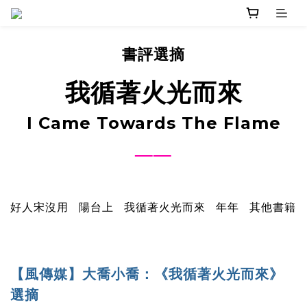
書評選摘
我循著火光而來
I Came Towards The Flame
──
好人宋沒用
陽台上
我循著火光而來
年年
其他書籍
【風傳媒】大喬小喬：《我循著火光而來》
選摘