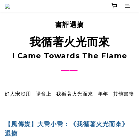
書評選摘
我循著火光而來
I Came Towards The Flame
──
好人宋沒用
陽台上
我循著火光而來
年年
其他書籍
【風傳媒】大喬小喬：《我循著火光而來》
選摘