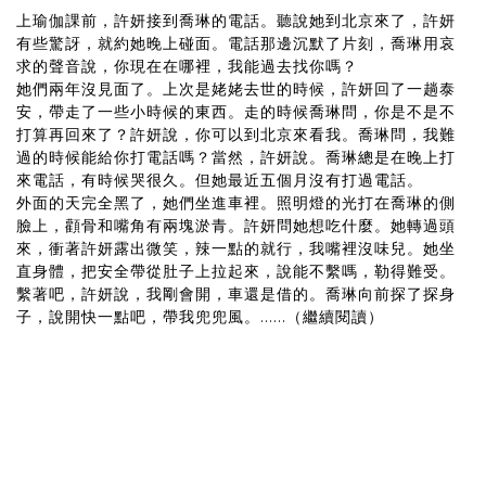
上瑜伽課前，許妍接到喬琳的電話。聽說她到北京來了，許妍
有些驚訝，就約她晚上碰面。電話那邊沉默了片刻，喬琳用哀
求的聲音說，你現在在哪裡，我能過去找你嗎？
她們兩年沒見面了。上次是姥姥去世的時候，許妍回了一趟泰
安，帶走了一些小時候的東西。走的時候喬琳問，你是不是不
打算再回來了？許妍說，你可以到北京來看我。喬琳問，我難
過的時候能給你打電話嗎？當然，許妍說。喬琳總是在晚上打
來電話，有時候哭很久。但她最近五個月沒有打過電話。
外面的天完全黑了，她們坐進車裡。照明燈的光打在喬琳的側
臉上，顴骨和嘴角有兩塊淤青。許妍問她想吃什麼。她轉過頭
來，衝著許妍露出微笑，辣一點的就行，我嘴裡沒味兒。她坐
直身體，把安全帶從肚子上拉起來，說能不繫嗎，勒得難受。
繫著吧，許妍說，我剛會開，車還是借的。喬琳向前探了探身
子，說開快一點吧，帶我兜兜風。......（繼續閱讀）