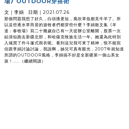
場》OUTDOOR穿搭術
文｜李娟 日期｜2021.07.26
那個問題我想了好久，白頭搔更短，風吹草低都見牛羊了。所
以這些逐水草而居的遊牧者們都穿些什麼？李娟散文集《羊
道：春牧場》寫二十幾歲自己有一天從辦公室離開，股票一次
結清似跑去新疆北部，和哈薩克牧族生活一年。她還為此特別
入城買了件斗篷式雨衣呢。看到這兒我可來了精神，恨不能寫
信跟李娟討論討論，我說啊，姊兒可真有眼光，2007年就知道
所謂的OUTDOOR風格，李娟搞不好是全新疆第一個山系女
孩！......（繼續閱讀）