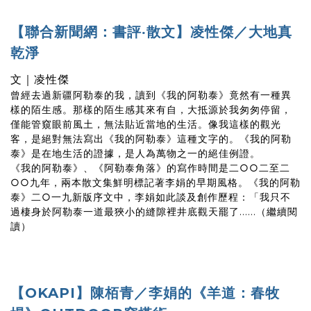
【聯合新聞網：書評‧散文】凌性傑／大地真
乾淨
文｜凌性傑
曾經去過新疆阿勒泰的我，讀到《我的阿勒泰》竟然有一種異
樣的陌生感。那樣的陌生感其來有自，大抵源於我匆匆停留，
僅能管窺眼前風土，無法貼近當地的生活。像我這樣的觀光
客，是絕對無法寫出《我的阿勒泰》這種文字的。《我的阿勒
泰》是在地生活的證據，是人為萬物之一的絕佳例證。
《我的阿勒泰》、《阿勒泰角落》的寫作時間是二○○二至二
○○九年，兩本散文集鮮明標記著李娟的早期風格。《我的阿勒
泰》二○一九新版序文中，李娟如此談及創作歷程：「我只不
過棲身於阿勒泰一道最狹小的縫隙裡井底觀天罷了......（繼續閱
讀）
【OKAPI】陳栢青／李娟的《羊道：春牧