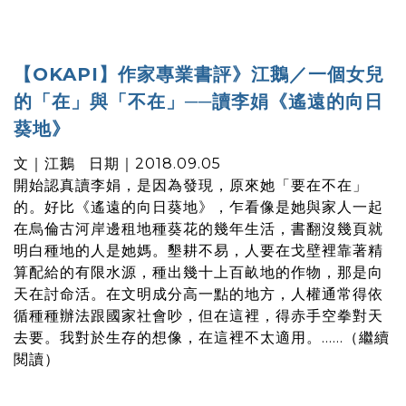
【OKAPI】作家專業書評》江鵝／一個女兒
的「在」與「不在」──讀李娟《遙遠的向日
葵地》
文｜江鵝 日期｜2018.09.05
開始認真讀李娟，是因為發現，原來她「要在不在」
的。好比《遙遠的向日葵地》，乍看像是她與家人一起
在烏倫古河岸邊租地種葵花的幾年生活，書翻沒幾頁就
明白種地的人是她媽。墾耕不易，人要在戈壁裡靠著精
算配給的有限水源，種出幾十上百畝地的作物，那是向
天在討命活。在文明成分高一點的地方，人權通常得依
循種種辦法跟國家社會吵，但在這裡，得赤手空拳對天
去要。我對於生存的想像，在這裡不太適用。......（
繼續
閱讀
）