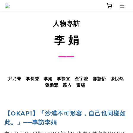
人物專訪
李 娟
──
尹乃菁
李長聲
李娟
李靜宜
金宇澄
邵慧怡
張悅然
張榮豐
路內
雷驤
【OKAPI】「沙漠不可形容，自己也同樣如
此。」──專訪李娟