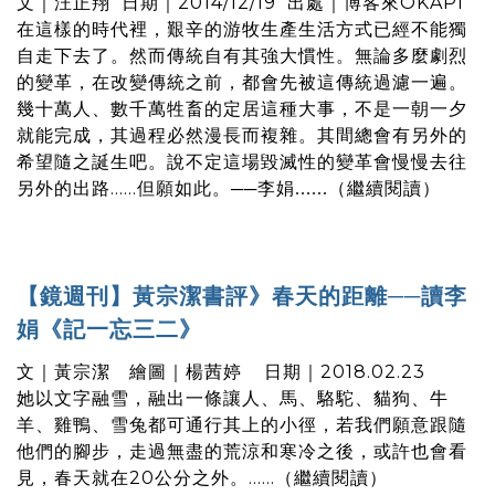
文｜
汪正翔
日期｜2014/12/19 出處｜
博客來OKAPI
在這樣的時代裡，艱辛的游牧生產生活方式已經不能獨
自走下去了。然而傳統自有其強大慣性。無論多麼劇烈
的變革，在改變傳統之前，都會先被這傳統過濾一遍。
幾十萬人、數千萬牲畜的定居這種大事，不是一朝一夕
就能完成，其過程必然漫長而複雜。其間總會有另外的
希望隨之誕生吧。說不定這場毀滅性的變革會慢慢去往
另外的出路……但願如此。──李娟
繼續閱讀
......（
）
【鏡週刊】黃宗潔書評》春天的距離──讀李
娟《記一忘三二》
文｜黃宗潔 繪圖｜楊茜婷 日期｜2018.02.23
她以文字融雪，融出一條讓人、馬、駱駝、貓狗、牛
羊、雞鴨、雪兔都可通行其上的小徑，若我們願意跟隨
他們的腳步，走過無盡的荒涼和寒冷之後，或許也會看
見，春天就在20公分之外。......（
繼續閱讀
）