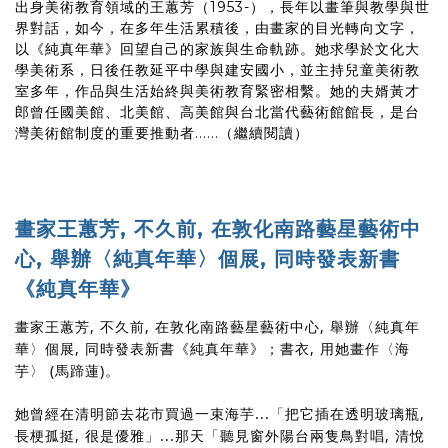
出身美術教育領域的王蕙芳（1953-），長年以畫筆與教學與世
界對話，如今，在多年生活累積後，由畫家的目光轉向文字，
以《純真年華》回望自己的家族與生命軌跡。她求學於文化大
學美術系，日後任教延平中學與建安國小，並主持兒童美術教
室多年，作品與生活始終與美術教育緊密相繫。她的夫婿黃才
郎曾任國美館、北美館、高美館與台北當代藝術館館長，是台
灣美術館制度的重要推動者......（繼續閱讀）
畫家王蕙芳, 不久前, 在敦化南路藝星藝術中
心, 舉辦〈純真年華〉個展, 同時發表新書
《純真年華》
畫家王蕙芳, 不久前, 在敦化南路藝星藝術中心, 舉辦〈純真年
華〉個展, 同時發表新書《純真年華》；書衣, 用她畫作〈海
芋〉 (馬蹄蓮)。
她曾經在清明節去花市買過一束海芋...「把它插在透明玻璃瓶,
長梗孤挺, 很是優雅」...那天「聽見窗外陽台兩隻鳥對唱, 清悅