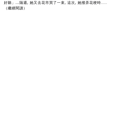
好聽」...隔週, 她又去花市買了一束, 這次, 她撥弄花梗時
......
（繼續閱讀）