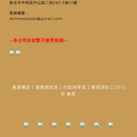
新北市中和區中山路二段362-3號10樓
業務聯繫：
donmaybook@gmail.com
─
─
本公司目前暫不接受投稿
|
會員條款
|
退換貨政策
|
付款與寄送
|
購買須知
2015
© 東美