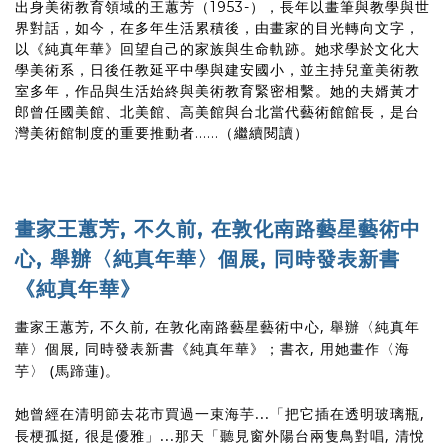
出身美術教育領域的王蕙芳（1953-），長年以畫筆與教學與世
界對話，如今，在多年生活累積後，由畫家的目光轉向文字，
以《純真年華》回望自己的家族與生命軌跡。她求學於文化大
學美術系，日後任教延平中學與建安國小，並主持兒童美術教
室多年，作品與生活始終與美術教育緊密相繫。她的夫婿黃才
郎曾任國美館、北美館、高美館與台北當代藝術館館長，是台
灣美術館制度的重要推動者......（繼續閱讀）
畫家王蕙芳, 不久前, 在敦化南路藝星藝術中
心, 舉辦〈純真年華〉個展, 同時發表新書
《純真年華》
畫家王蕙芳, 不久前, 在敦化南路藝星藝術中心, 舉辦〈純真年
華〉個展, 同時發表新書《純真年華》；書衣, 用她畫作〈海
芋〉 (馬蹄蓮)。
她曾經在清明節去花市買過一束海芋...「把它插在透明玻璃瓶,
長梗孤挺, 很是優雅」...那天「聽見窗外陽台兩隻鳥對唱, 清悅