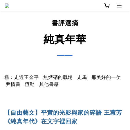
書評選摘
純真年華
──
橋：走近王金平
無煙硝的戰場
走馬
那美好的一仗
尹情書
恆動
其他書籍
【自由藝文】平實的光影與家的碎語 王蕙芳
《純真年代》在文字裡回家