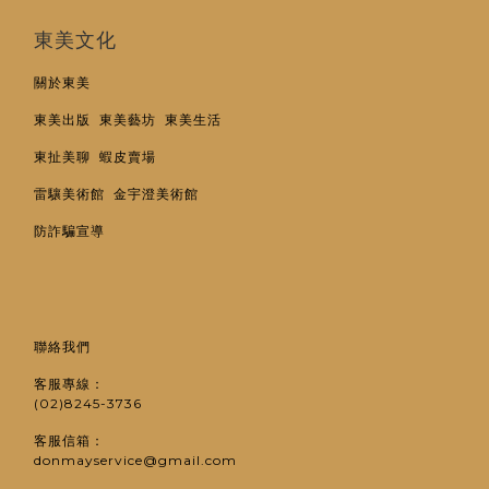
東美文化
關於東美
東美出版
東美藝坊
東美生活
東扯美聊
蝦皮賣場
雷驤美術館
金宇澄美術館
防詐騙宣導
聯絡我們
客服專線：
(02)8245-3736
客服信箱：
donmayservice@gmail.com