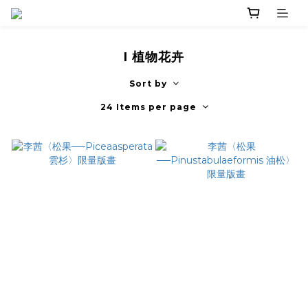
I 植物花卉
Sort by
24 Items per page