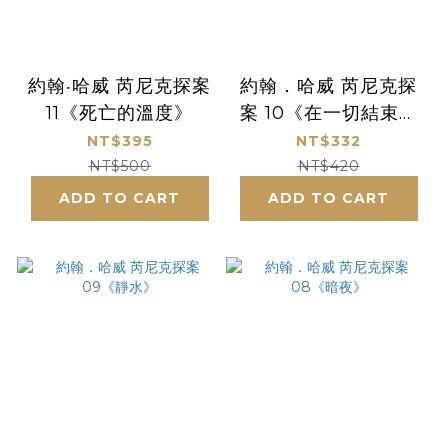
約翰‧哈威 芮尼克探案
約翰．哈威 芮尼克探
11《死亡的溫度》
案 10《在一切結束之
前》
NT$395
NT$332
NT$500
NT$420
ADD TO CART
ADD TO CART