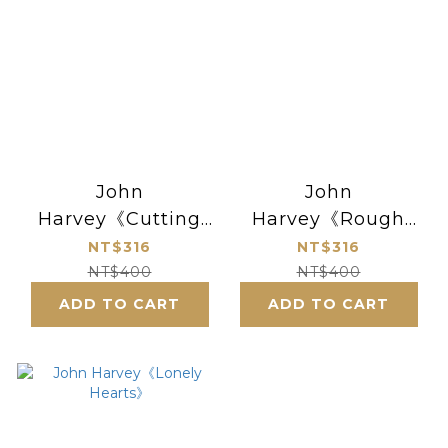
John
John
Harvey《Cutting
Harvey《Rough
edge》
Treatment》
NT$316
NT$316
NT$400
NT$400
ADD TO CART
ADD TO CART