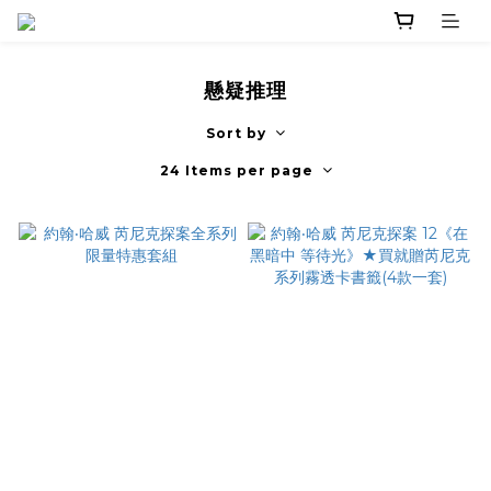
懸疑推理
Sort by
24 Items per page