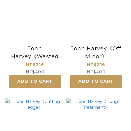
John
John Harvey《Off
Harvey《Wasted
Minor》
Years》
NT$316
NT$316
NT$400
NT$400
ADD TO CART
ADD TO CART