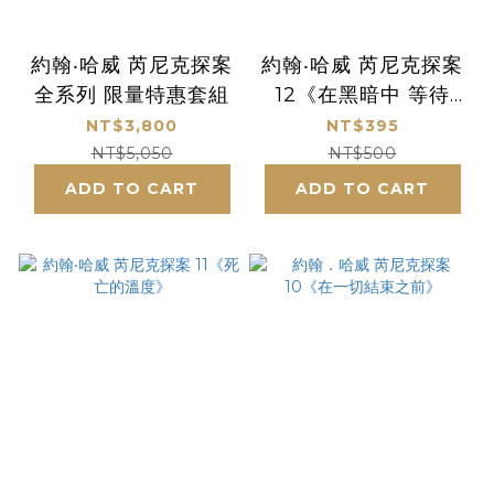
約翰‧哈威 芮尼克探案
約翰‧哈威 芮尼克探案
全系列 限量特惠套組
12《在黑暗中 等待
光》★買就贈芮尼克
NT$3,800
NT$395
系列霧透卡書籤(4款
NT$5,050
NT$500
一套)
ADD TO CART
ADD TO CART