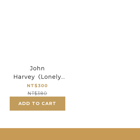
John
Harvey《Lonely
Hearts》
NT$300
NT$380
ADD TO CART