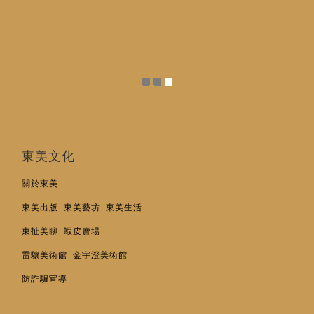
東美文化
關於東美
東美出版
東美藝坊
東美生活
東扯美聊
蝦皮賣場
雷驤美術館
金宇澄美術館
防詐騙宣導