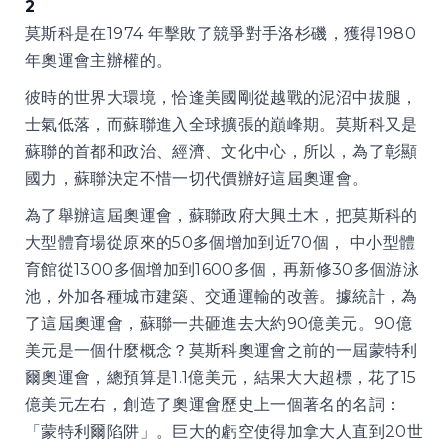
2
莫斯科是在1974 年擊敗了競爭對手洛杉磯，獲得1980
年奧運會主辦權的。
彼時的世界大環境，恰逢美國剛從越戰的泥沼中拔腿，
士氣低落，而蘇聯進入全球擴張的巔峰期。莫斯科又是
蘇聯的首都和政治、經濟、文化中心，所以，為了彰顯
國力，蘇聯決定不惜一切代價辦好這屆奧運會。
為了舉辦這屆奧運會，蘇聯政府大興土木，把莫斯科的
大型體育場從原來的50多個增加到近70個， 中小型體
育館從1300多個增加到1600多個，再新修30多個游泳
池，外加各種城市建築、交通運輸的改善。據統計，為
了這屆奧運會，蘇聯一共砸進去大約90億美元。90億
美元是一個什麼概念？莫斯科奧運會之前的一屆蒙特利
爾奧運會，總預算是1.1億美元，結果大大超標，花了15
億美元左右，創造了奧運會歷史上一個著名的名詞：
「蒙特利爾陷阱」。巨大的虧空使得加拿大人直到20世