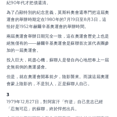
紀90年代才把債還清。
為了凸顯特別的紀念意義，莫斯科奧會還專門把這屆奧
運會的舉辦時期定在1980年的7月19日至8月3日，這
恰好是1952年赫爾辛基奧運會的舉辦時間。
兩屆奧運會舉辦日期完全一致，這在奧運會歷史上也是
絕無僅有的——赫爾辛基奧運會是蘇聯首次派代表團參
加的一屆奧運會。
投入巨大，耗盡心機，蘇聯人是發自內心地想奉上一屆
史無前例的奧運盛會。
但是，就在奧運會開幕前夕，陰影襲來。而讓這屆奧運
會蒙上陰影的，不是別人，正是蘇聯人自己。
3
1979年12月27日，對阿富汗「忤逆」自己意志已經
「忍無可忍」的蘇聯，終於悍然出兵。