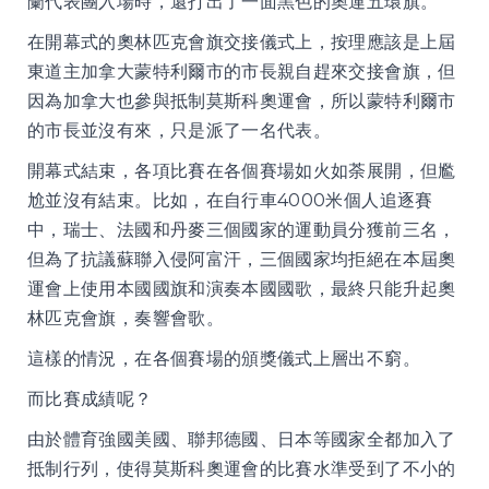
蘭代表團入場時，還打出了一面黑色的奧運五環旗。
在開幕式的奧林匹克會旗交接儀式上，按理應該是上屆
東道主加拿大蒙特利爾市的市長親自趕來交接會旗，但
因為加拿大也參與抵制莫斯科奧運會，所以蒙特利爾市
的市長並沒有來，只是派了一名代表。
開幕式結束，各項比賽在各個賽場如火如荼展開，但尷
尬並沒有結束。比如，在自行車4000米個人追逐賽
中，瑞士、法國和丹麥三個國家的運動員分獲前三名，
但為了抗議蘇聯入侵阿富汗，三個國家均拒絕在本屆奧
運會上使用本國國旗和演奏本國國歌，最終只能升起奧
林匹克會旗，奏響會歌。
這樣的情況，在各個賽場的頒獎儀式上層出不窮。
而比賽成績呢？
由於體育強國美國、聯邦德國、日本等國家全都加入了
抵制行列，使得莫斯科奧運會的比賽水準受到了不小的