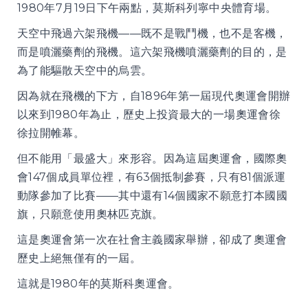
1980年7月19日下午兩點，莫斯科列寧中央體育場。
天空中飛過六架飛機——既不是戰鬥機，也不是客機，
而是噴灑藥劑的飛機。這六架飛機噴灑藥劑的目的，是
為了能驅散天空中的烏雲。
因為就在飛機的下方，自1896年第一屆現代奧運會開辦
以來到1980年為止，歷史上投資最大的一場奧運會徐
徐拉開帷幕。
但不能用「最盛大」來形容。因為這屆奧運會，國際奧
會147個成員單位裡，有63個抵制參賽，只有81個派運
動隊參加了比賽——其中還有14個國家不願意打本國國
旗，只願意使用奧林匹克旗。
這是奧運會第一次在社會主義國家舉辦，卻成了奧運會
歷史上絕無僅有的一屆。
這就是1980年的莫斯科奧運會。