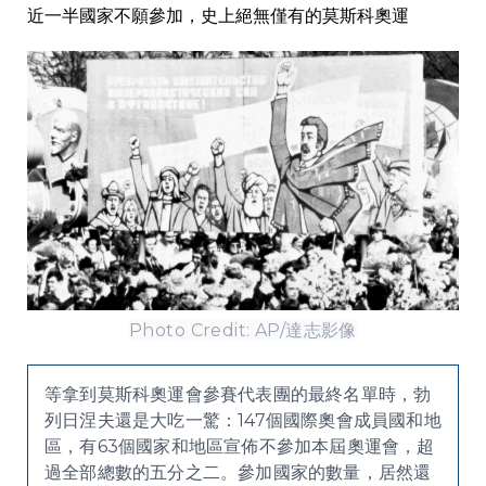
近一半國家不願參加，史上絕無僅有的莫斯科奧運
Photo Credit: AP/達志影像
等拿到莫斯科奧運會參賽代表團的最終名單時，勃
列日涅夫還是大吃一驚：147個國際奧會成員國和地
區，有63個國家和地區宣佈不參加本屆奧運會，超
過全部總數的五分之二。參加國家的數量，居然還