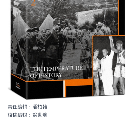
責任編輯：潘柏翰
核稿編輯：翁世航