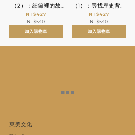
（2）：細節裡的故
（1）：尋找歷史背面
事、徬徨和信念》
的故事、熱血和真性
NT$427
NT$427
情》
NT$540
NT$540
加入購物車
加入購物車
東美文化