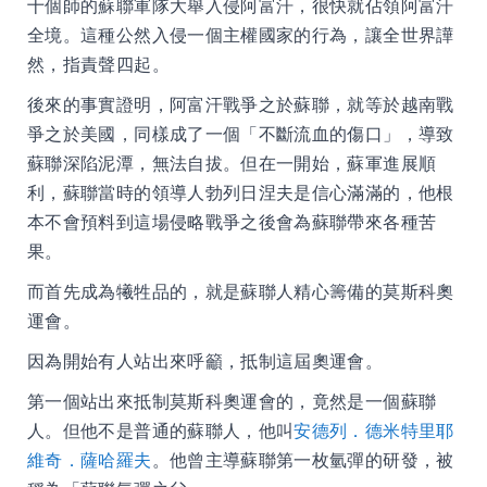
十個師的蘇聯軍隊大舉入侵阿富汗，很快就佔領阿富汗
全境。這種公然入侵一個主權國家的行為，讓全世界譁
然，指責聲四起。
後來的事實證明，阿富汗戰爭之於蘇聯，就等於越南戰
爭之於美國，同樣成了一個「不斷流血的傷口」，導致
蘇聯深陷泥潭，無法自拔。但在一開始，蘇軍進展順
利，蘇聯當時的領導人勃列日涅夫是信心滿滿的，他根
本不會預料到這場侵略戰爭之後會為蘇聯帶來各種苦
果。
而首先成為犧牲品的，就是蘇聯人精心籌備的莫斯科奧
運會。
因為開始有人站出來呼籲，抵制這屆奧運會。
第一個站出來抵制莫斯科奧運會的，竟然是一個蘇聯
人。但他不是普通的蘇聯人，他叫
安德列．德米特里耶
維奇．薩哈羅夫
。他曾主導蘇聯第一枚氫彈的研發，被