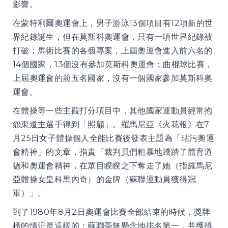
影響。
在蒙特利爾奧運會上，男子游泳13個項目有12項新的世
界紀錄誕生，但在莫斯科奧運會，只有一項世界紀錄被
打破；馬術比賽的各個專案，上屆奧運會進入前六名的
14個國家，13個沒有參加莫斯科奧運會；曲棍球比賽，
上屆奧運會的前五名國家，沒有一個國家參加莫斯科奧
運會。
在體操等一些主觀打分項目中，其他國家運動員經常抱
怨東道主選手得到「照顧」。羅馬尼亞《火花報》在7
月25日女子體操個人全能比賽後發表主題為「玷污奧運
會精神」的文章，指責「裁判員們粗暴地踐踏了體育道
德和奧運會精神，在眾目睽睽之下奪走了她（指羅馬尼
亞體操女皇科馬內奇）的金牌（蘇聯運動員獲得冠
軍）」。
到了1980年8月2日奧運會比賽全部結束的時候，獎牌
榜的情況是這樣的：蘇聯毫無懸念地排名第一，共獲得