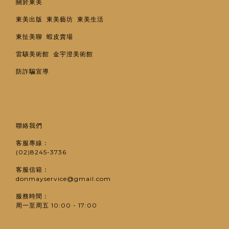
關於東美
東美出版
東美藝坊
東美生活
東扯美聊
蝦皮賣場
雷驤美術館
金宇澄美術館
防詐騙宣導
聯絡我們
客服專線：
(02)8245-3736
客服信箱：
donmayservice@gmail.com
服務時間：
周一至周五 10:00 - 17:00