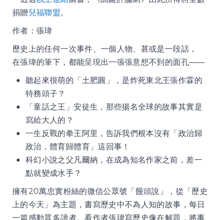
捐贈
兒福聯盟
。
作者：張瑋
歷史上的任何一次事件、一個人物、甚或是一段話，
在張瑋的筆下，都能呈現出一張張意想不到的面孔——
聽起來很萌的「土肥圓」，是炸死東北王張作霖的
特務頭子？
「童話之王」安徒生，那些揚名全球的故事其實是
寫給大人的？
一生反戰的拳王阿里，告訴我們根本沒有「政治歸
政治，體育歸體育」這回事！
科幻小說之父凡爾納，在成為知名作家之前，差一
點就變成水手？
擁有20萬忠實粉絲的微信公眾號「饅頭說」，從「歷史
上的今天」為主題，書寫歷史中不為人知的故事，每日
一篇感動眾多讀者。看作者張瑋寫歷史像在解題，將事