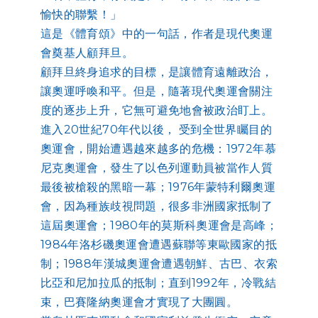
愉快的聯繫！」
這是《體育頌》中的一句話，作者是現代奧運
會奠基人顧拜旦。
顧拜旦終身追求的目標，是讓體育遠離政治，
讓奧運呼喚和平。但是，隨著現代奧運會關注
度的逐步上升，它無可避免地會被政治盯上。
進入20世紀70年代以後， 受到全世界矚目的
奧運會，開始遭遇越來越多的危機：1972年慕
尼克奧運會，發生了以色列運動員被當作人質
最後被槍殺的黑暗一幕；1976年蒙特利爾奧運
會，因為種族歧視問題，很多非洲國家抵制了
這屆奧運會；1980年的莫斯科奧運會是高峰；
1984年洛杉磯奧運會遭遇蘇聯等東歐國家的抵
制；1988年漢城奧運會遭遇朝鮮、古巴、衣索
比亞和尼加拉瓜的抵制；直到1992年，冷戰結
束，巴賽隆納奧運會才實現了大團圓。