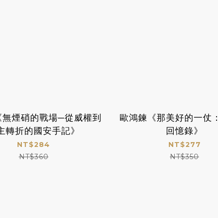
《無煙硝的戰場─從威權到
歐鴻鍊《那美好的一仗
主轉折的國安手記》
回憶錄》
NT$284
NT$277
NT$360
NT$350