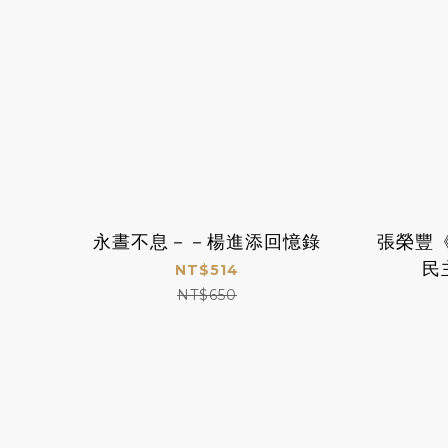
永晝不息－－楊進添回憶錄
張榮豐
民
NT$514
NT$650