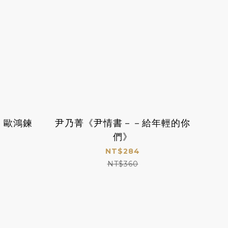
：歐鴻鍊
尹乃菁《尹情書－－給年輕的你
們》
NT$284
NT$360