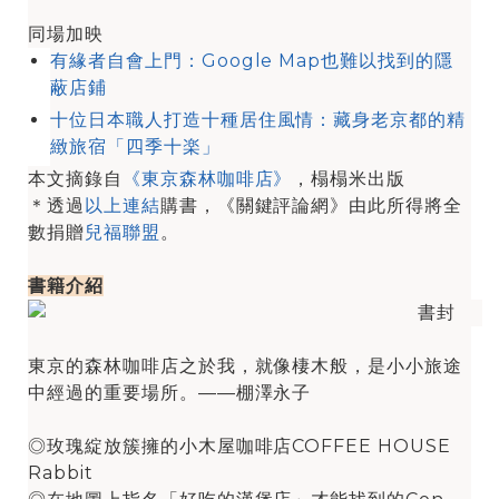
同場加映
有緣者自會上門：Google Map也難以找到的隱
蔽店鋪
十位日本職人打造十種居住風情：藏身老京都的精
緻旅宿「四季十楽」
本文摘錄自
《東京森林咖啡店》
，榻榻米出版
＊透過
以上連結
購書，《關鍵評論網》由此所得將全
數捐贈
兒福聯盟
。
書籍介紹
東京的森林咖啡店之於我，就像棲木般，是小小旅途
中經過的重要場所。——棚澤永子
◎玫瑰綻放簇擁的小木屋咖啡店COFFEE HOUSE
Rabbit