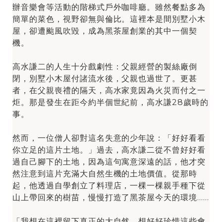
辦音樂會等活動的階梯式戶外咖啡廳。雖然餐點多為
簡單的菜色，視野卻無與倫比。這裡本是間別墅小木
屋，卻遭颱風吹毀，成為黑茶屋創業的其中一個契
機。
高水謙二的人生十分戲劇性：父親經營的製絲廠倒
閉，別墅小木屋付諸流水後，父親也過世了。更甚
者，在父親喪禮的隔天，高水家竟因為火災而付之一
炬。那是發生在距今約半個世紀前，高水謙28歲時的
事。
然而，一位僧人卻對這名失意的少年說：「好好看看
你立足的這片土地。」過去，高水謙二從不曾好好看
過自己腳下的土地，因為這句寓意深遠的話，他才突
然注意到這片充滿大自然生機的土地價值。從那時
起，他透過自學創立了料理店，一棵一棵親手種下從
山上帶回來的樹苗，慢慢打造了黑茶屋今天的環境……
「我想在這裡留下真正的大自然，想好好珍惜這些會