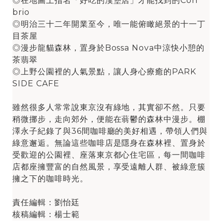
◎在地圖上指名「好吃的漢堡店」才能找到的Con
brio
◎明治三十二年開業至今，唯一能俯瞰絕景的十一丁
目茶屋
◎漫步龍貓森林，置身於Bossa Nova中涼快小憩的
茶翡翠
◎上野公園裡的人氣景點，讓人身心療癒的PARK
SIDE CAFE
雖然很多人常常說東京沒有綠地，其實卻不然。只要
稍微挪步，走向郊外，便能在蓊鬱的森林中漫步。棚
澤永子紀錄了與36間咖啡廳的美好相遇，帶領人們與
綠意邂逅。無論這些咖啡店是隱身在森林裡、置身於
受歡迎的公園裡、座落東京都心住宅區，每一間咖啡
店都座擁豐富的自然風景，享受遠離人群、被綠意簇
擁之下的咖啡時光。
責任編輯：劉怡廷
核稿編輯：楊士範