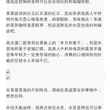
後或是想喝杯茶時可以自在前往的和風咖啡館。
系屋提供的白玉紅豆湯的紅豆，是由茶房負責人中村
明代每天悉心慢慢熬煮，綿密鬆軟，美味無比！系屋
的茶與咖啡溫柔醇厚，想必是附近的水質也很好的緣
故吧。
高水謙二親筆寫在看板上的「本月和菓子」，則是向
當地和菓子老舖訂購。負責人中村掛保證的栗蒸羊羹
是每年秋天一定會登場的點心，清爽的口感與恰到好
處的甘甜令人幸福不已。
在系屋度過的片刻時光，環繞在真誠實在的事物中，
悠然自得。
外頭天氣放晴，我再次前往水音。水音是間也可以舉