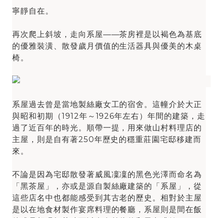
寧靜自在。
再次爬上斜坡，走向系屋——茶房裡是以褐色為基底
的優雅裝潢、散發歲月價值的生活器具與優美的木桌
椅。
系屋過去曾是當地製絲廠女工的宿舍。這幢介於大正
與昭和初期（1912年～1926年左右）年間的建築，走
過了近百年的時光。順帶一提，用來做山村料理店的
主屋，則是自有著250年歷史的穩重莊園宅邸移建而
來。
不論是因為宅邸散發著威風凜凜的黑色光澤而命名為
「黑茶屋」，亦或是源自製絲廠建築的「系屋」，從
這些店名中也都能感受到其古老的歷史。相對於主屋
是以在地食材製作宴席料理的餐廳，系屋則是間在飯