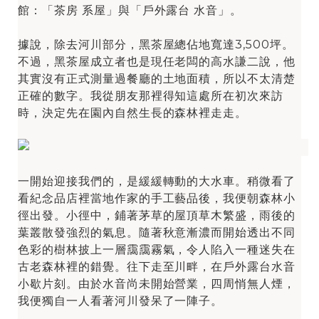
館：「茶房 系屋」與「戶外露台 水音」。
據說，除去河川部分，黑茶屋總佔地寬達3,500坪。
不過，黑茶屋成立者也是現任老闆的高水謙二說，他
其實沒有正式測量過餐廳的土地面積，所以不太清楚
正確的數字。我從朋友那裡得知這處所在初次來訪
時，決定先在園內自然生長的森林裡走走。
一開始迎接我們的，是緩緩轉動的大水車。稍微看了
看紀念品店裡當地作家的手工藝品後，我便朝森林小
徑出發。小徑中，鋪著茅草的屋頂草木繁盛，雨後的
葉叢散發強烈的氣息。隨著秋意漸濃而開始透出不同
色彩的樹林披上一層靄靄霧氣，令人陷入一種迷失在
古老森林裡的錯覺。往下走至川畔，在戶外露台水音
小歇片刻。由於水音尚未開始營業，四周悄無人煙，
我便獨自一人看著河川發呆了一陣子。