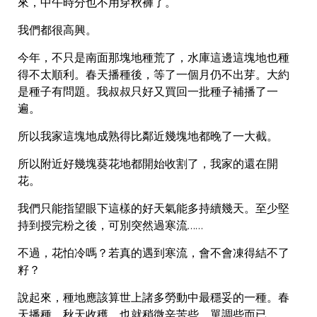
來，中午時分也不用穿秋褲了。
我們都很高興。
今年，不只是南面那塊地種荒了，水庫這邊這塊地也種
得不太順利。春天播種後，等了一個月仍不出芽。大約
是種子有問題。我叔叔只好又買回一批種子補播了一
遍。
所以我家這塊地成熟得比鄰近幾塊地都晚了一大截。
所以附近好幾塊葵花地都開始收割了，我家的還在開
花。
我們只能指望眼下這樣的好天氣能多持續幾天。至少堅
持到授完粉之後，可別突然過寒流……
不過，花怕冷嗎？若真的遇到寒流，會不會凍得結不了
籽？
說起來，種地應該算世上諸多勞動中最穩妥的一種。春
天播種，秋天收穫。也就稍微辛苦些、單調些而已。