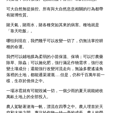
可大自然無從操控。所有與大自然息息相關的行為都帶
有賭博性質。
賭天氣，賭雨水，賭各種突如其來的病害。種地就是
「靠天吃飯」。
哪怕到現在，我們幾乎可以改變一切了，仍無法掌控耕
種的命運。
我們可以鋪地膜為柔弱的小苗保溫、保墒；可以打農藥
除草、除蟲；可以施化肥，強行滿足作物需求，強行改
變土壤成分；還能強行改變河流走向，無論多麼遙遠角
落裡的土地，都能通渠灌溉……但是，仍和千百萬年前一
樣，生存於僥倖之中。
一場冰雹就有可能毀滅一切，一個少雨的夏天就能絕收
萬畝土地上的全部投入。
農人駕駛著滄海一帆，漂流在四季之中。農人埋首於天
空和大地之間，專注於作物一絲一毫的成長。農人的勞