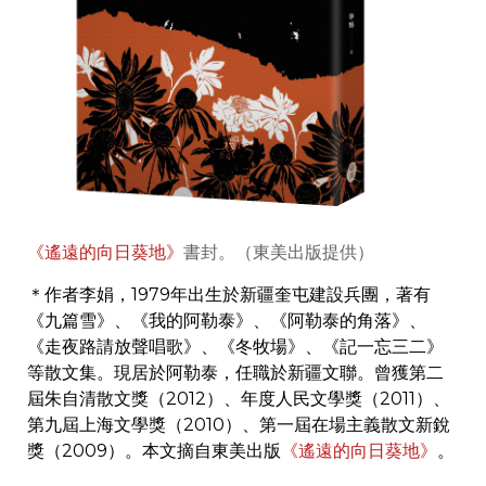
《遙遠的向日葵地》
書封。（東美出版提供）
＊作者李娟，1979年出生於新疆奎屯建設兵團，著有
《九篇雪》、《我的阿勒泰》、《阿勒泰的角落》、
《走夜路請放聲唱歌》、《冬牧場》、《記一忘三二》
等散文集。現居於阿勒泰，任職於新疆文聯。曾獲第二
屆朱自清散文獎（2012）、年度人民文學獎（2011）、
第九屆上海文學獎（2010）、第一屆在場主義散文新銳
獎（2009）。本文摘自東美出版
《遙遠的向日葵地》
。