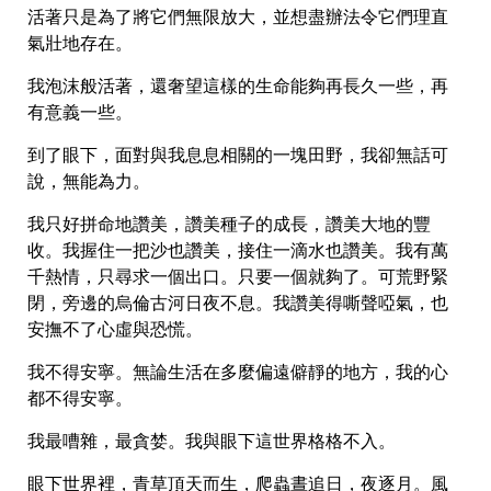
活著只是為了將它們無限放大，並想盡辦法令它們理直
氣壯地存在。
我泡沫般活著，還奢望這樣的生命能夠再長久一些，再
有意義一些。
到了眼下，面對與我息息相關的一塊田野，我卻無話可
說，無能為力。
我只好拼命地讚美，讚美種子的成長，讚美大地的豐
收。我握住一把沙也讚美，接住一滴水也讚美。我有萬
千熱情，只尋求一個出口。只要一個就夠了。可荒野緊
閉，旁邊的烏倫古河日夜不息。我讚美得嘶聲啞氣，也
安撫不了心虛與恐慌。
我不得安寧。無論生活在多麼偏遠僻靜的地方，我的心
都不得安寧。
我最嘈雜，最貪婪。我與眼下這世界格格不入。
眼下世界裡，青草頂天而生，爬蟲晝追日，夜逐月。風