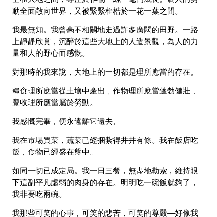
動全面敞向世界，又被緊緊桎梏於一花一葉之間。
我最無知。我曾毫不相關地走過許多廣闊的田野。一路
上靜靜欣賞，沉醉於這些大地上的人造景觀，為人的力
量和人的野心而感慨。
對那時的我來說，大地上的一切都是理所應當的存在。
糧食理所應當從土壤中產出，作物理所應當蓬勃健壯，
豐收理所應當屬於勞動。
我感慨完畢，便永遠離它遠去。
我在市場買菜，蔬菜已經捆紮得井井有條。我在飯店吃
飯，食物已經盛在盤中。
如同一切已成定局。我一日三餐，無盡地勒索，維持眼
下這副平凡虛弱的肉身的存在。明明吃一碗飯就夠了，
我非要吃兩碗。
我那些可笑的心事，可笑的悲苦，可笑的尊嚴—好像我