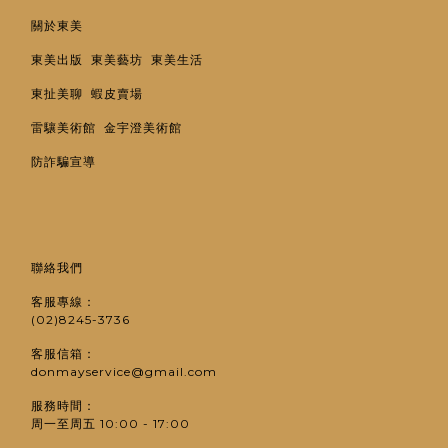
關於東美
東美出版
東美藝坊
東美生活
東扯美聊
蝦皮賣場
雷驤美術館
金宇澄美術館
防詐騙宣導
聯絡我們
客服專線：
(02)8245-3736
客服信箱：
donmayservice@gmail.com
服務時間：
周一至周五 10:00 - 17:00