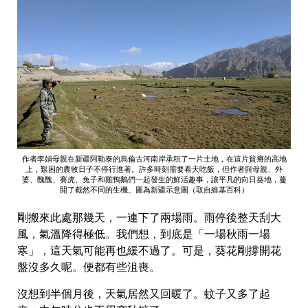
作者李娟母親在新疆阿勒泰的烏倫古河南岸承租了一片土地，在這片貧瘠的高地
上，艱困的農牧日子不停行進著。許多時刻需要看天吃飯，但作者與母親、外
婆、醜醜、賽虎、兔子和雞鴨鵝們一起發生的鮮活趣事，讓平凡的向日葵地，蔓
開了截然不同的生機。圖為新疆示意圖（取自維基百科）
剛搬來此處那幾天，一連下了兩場雨。雨停後整天刮大
風，氣溫降得極低。我們想，到底是「一場秋雨一場
寒」，這天氣可能再也緩不過了。可是，葵花剛撐開花
盤沒多久呢。便都有些沮喪。
沒想到半個月後，天氣居然又回暖了。蚊子又多了起