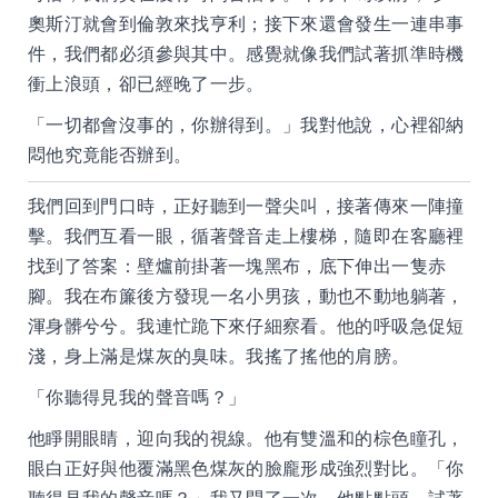
奧斯汀就會到倫敦來找亨利；接下來還會發生一連串事
件，我們都必須參與其中。感覺就像我們試著抓準時機
衝上浪頭，卻已經晚了一步。
「一切都會沒事的，你辦得到。」我對他說，心裡卻納
悶他究竟能否辦到。
我們回到門口時，正好聽到一聲尖叫，接著傳來一陣撞
擊。我們互看一眼，循著聲音走上樓梯，隨即在客廳裡
找到了答案：壁爐前掛著一塊黑布，底下伸出一隻赤
腳。我在布簾後方發現一名小男孩，動也不動地躺著，
渾身髒兮兮。我連忙跪下來仔細察看。他的呼吸急促短
淺，身上滿是煤灰的臭味。我搖了搖他的肩膀。
「你聽得見我的聲音嗎？」
他睜開眼睛，迎向我的視線。他有雙溫和的棕色瞳孔，
眼白正好與他覆滿黑色煤灰的臉龐形成強烈對比。「你