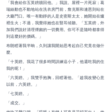
「我會給你五英鎊贖回他。」我說。屋裡一片死寂；葛
瑞絲動也不動地站在洗衣房門前，詹克斯和連恩則站在
大廳門口。唯一有動靜的人是史密斯太太，她開始在爐
裡生火；不過，我覺得她也在豎耳傾聽。「五英鎊，外
加我們說好清理煙囪的一切費用。你可不是隨時都拿得
到這麼好的價碼。」
布朗瞪著我半晌，久到讓我開始思考起自己究竟在做什
麼。
「十英鎊。我花了很多時間訓練這小子，他還吃我的住
我的呢！」
「六英鎊。」我雙手抱胸，回瞪著他。「趁我改變心意
以前，六英鎊。」
「七英鎊。」
「成交。」