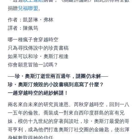
捐贈
兒福聯盟
。
作者：凱瑟琳・弗林
譯者：陳佩筠
哪一種瘋子會穿越時空
只為尋找傳說中的珍貴書稿
如果可以和珍・奧斯汀相逢
你會願意冒險一試嗎？
──珍・奧斯汀逝世兩百週年，謎團仍未解──
珍・奧斯汀燒毀的小說書稿到底寫了什麼？
一趟穿越時空的絕妙解謎！
兩名來自未來的研究員連恩、芮秋穿越時空，回到一八
一五年的倫敦。喬裝成一對來自西印度群島的富有兄
妹，模仿十九世紀的穿著與談吐，珍・奧斯汀最愛的哥
哥亨利，成為他們打進奧斯汀社交圈的金鑰匙，使出渾
身解數取得她的信任。