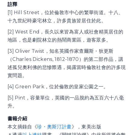
註釋
[1] Hill Street，位於倫敦市中心的繁華街道。十八、
十九世紀時豪宅林立，許多貴族皆居住於此。
[2] West End，長久以來皆為富人或社會精英居住的
地區，也是劇院林立的熱鬧商業區，遊客眾多。
[3] Oliver Twist，知名英國作家查爾斯・狄更斯
（Charles Dickens, 1812-1870）的第二部作品，講
述孤兒奧利佛的悲慘際遇，揭露當時倫敦社會的許多現
實問題。
[4] Green Park，位於倫敦的皇家公園之一。
[5] Pint，容量單位，英國的一品脫約為五百六十八毫
升。
書籍介紹
本文摘錄自《
珍・奧斯汀計畫
》，東美出版
＊透過
以上連結
購書，《關鍵評論網》由此所得將全數