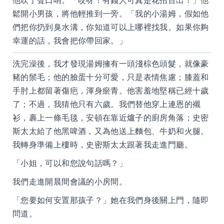
他吹了聲口哨。「哎呀！有錢人可真是花招百出！」他
鬆開小男孩，將他輕推到一旁。「我的小湯姆，假如他
們把你扔到臭水溝，你知道可以上哪裡找我。如果你夠
幸運的話，我會把你帶回家。」
洗完澡後，我才發現湯姆擁有一頭淺棕色頭髮，就像豪
豬的鬃毛；他的臉蛋十分可愛，只是表情焦慮；膝蓋和
手肘上都留著傷疤，渾身瘀青。他害羞地堅稱已經十歲
了；不過，我猜他只有六歲。我們替他穿上連恩的襯
衫，裹上一條毛毯，安頓在靠近爐子的廚房角落；史密
斯太太給了他黑啤酒，又為他送上麵包、牛奶和火腿。
我轉身準備上樓時，史密斯太太跟著我走進門廳。
「小姐，可以和您說句話嗎？」
我們走進開晨間會議的小房間。
「您要如何安置那孩子？」她在我們身後關上門，隨即
問道。