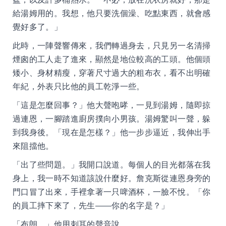
給湯姆用的。我想，他只要洗個澡、吃點東西，就會感
覺好多了。」
此時，一陣聲響傳來，我們轉過身去，只見另一名清掃
煙囪的工人走了進來，顯然是地位較高的工頭。他個頭
矮小、身材精瘦，穿著尺寸過大的粗布衣，看不出明確
年紀，外表只比他的員工乾淨一些。
「這是怎麼回事？」他大聲咆哮，一見到湯姆，隨即掠
過連恩，一腳踏進廚房撲向小男孩。湯姆驚叫一聲，躲
到我身後。「現在是怎樣？」他一步步逼近，我伸出手
來阻擋他。
「出了些問題。」我開口說道。每個人的目光都落在我
身上，我一時不知道該說什麼好。詹克斯從連恩身旁的
門口冒了出來，手裡拿著一只啤酒杯，一臉不悅。「你
的員工摔下來了，先生——你的名字是？」
「布朗。」他用刺耳的聲音說。