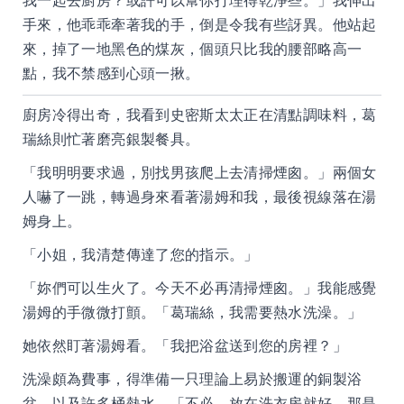
我一起去廚房？或許可以幫你打理得乾淨些。」我伸出
手來，他乖乖牽著我的手，倒是令我有些訝異。他站起
來，掉了一地黑色的煤灰，個頭只比我的腰部略高一
點，我不禁感到心頭一揪。
廚房冷得出奇，我看到史密斯太太正在清點調味料，葛
瑞絲則忙著磨亮銀製餐具。
「我明明要求過，別找男孩爬上去清掃煙囪。」兩個女
人嚇了一跳，轉過身來看著湯姆和我，最後視線落在湯
姆身上。
「小姐，我清楚傳達了您的指示。」
「妳們可以生火了。今天不必再清掃煙囪。」我能感覺
湯姆的手微微打顫。「葛瑞絲，我需要熱水洗澡。」
她依然盯著湯姆看。「我把浴盆送到您的房裡？」
洗澡頗為費事，得準備一只理論上易於搬運的銅製浴
盆，以及許多桶熱水。「不必，放在洗衣房就好，那是