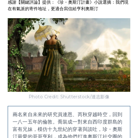
感謝【關鍵評論】提供：
《珍・奧斯汀計畫》小說選摘：我們現
在有氣派的寄件地址，更適合寫信給亨利奧斯汀
Photo Credit: Shutterstock/達志影像
兩名來自未來的研究員連恩、芮秋穿越時空，回到
一八一五年的倫敦。喬裝成一對來自西印度群島的
富有兄妹，模仿十九世紀的穿著與談吐，珍・奧斯
汀最愛的哥哥亨利，成為他們打進奧斯汀社交圈的