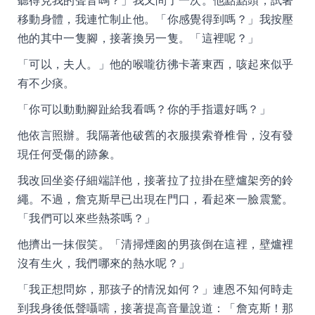
聽得見我的聲音嗎？」我又問了一次。他點點頭，試著
移動身體，我連忙制止他。「你感覺得到嗎？」我按壓
他的其中一隻腳，接著換另一隻。「這裡呢？」
「可以，夫人。」他的喉嚨彷彿卡著東西，咳起來似乎
有不少痰。
「你可以動動腳趾給我看嗎？你的手指還好嗎？」
他依言照辦。我隔著他破舊的衣服摸索脊椎骨，沒有發
現任何受傷的跡象。
我改回坐姿仔細端詳他，接著拉了拉掛在壁爐架旁的鈴
繩。不過，詹克斯早已出現在門口，看起來一臉震驚。
「我們可以來些熱茶嗎？」
他擠出一抹假笑。「清掃煙囪的男孩倒在這裡，壁爐裡
沒有生火，我們哪來的熱水呢？」
「我正想問妳，那孩子的情況如何？」連恩不知何時走
到我身後低聲囁嚅，接著提高音量說道：「詹克斯！那