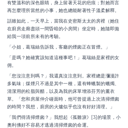
有雙溫和的深色眼睛，身上留著天花的疤痕；對她而言
再怎麼理所當然的小事，她也總能耐著性子溫柔解釋。
話雖如此，一天早上，當我在史密斯太太的房裡（她住
在廚房走廊盡頭一間昏暗的小房間）坐定時，她隨即拋
給我一項前所未有的考驗。
「小姐，葛瑞絲告訴我，客廳的煙囪正在冒煙。」
「是嗎？她確實該知道這種事吧！」葛瑞絲是家裡的女
佣。
「您沒注意到嗎？」我還真沒注意到。家裡總是瀰漫許
多氣味；煤煙只不過是其中一種，還有蜂蠟製的蠟燭、
清潔用的松脂與醋，以及為我的床單增添芬芳的薰衣
草。「您和房屋仲介碰面時，他可曾提過上次清掃煙囪
的時間？我想，廚房的火爐似乎也沒有好好清理。」
「我們得清掃煙囪？」我想起《孤雛淚》[3]的場景，小
奧利佛好不容易才逃過清掃煙囪的命運。