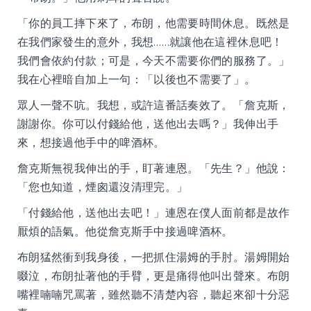
「你的員工摔下來了，布朗，他需要時間休息。既然是
在我們家發生的意外，我想……就讓他在這裡休息吧！
我們會依約付款；可是，今天不需要你們的服務了。」
我在心裡暗自加上一句：「以後也不需要了」。
眾人一聲不吭。我想，或許這番話奏效了。「詹克斯，
謝謝你。你可以付錢給他，送他出去嗎？」我伸出手
來，想接過他手中的啤酒杯。
詹克斯無視我伸出的手，盯著連恩。「先生？」他說：
「您也知道，煙囪還沒清理完。」
「付錢給他，送他出去吧！」連恩在僕人面前都是故作
厭煩的語氣。他從詹克斯手中接過啤酒杯。
布朗猛然衝到我身後，一把抓住湯姆的手肘。湯姆開始
啜泣，布朗扯著他的手臂，更是痛得他叫出聲來。布朗
嘴裡喃喃咒罵著，雖然聽不清楚內容，聽起來卻十分惡