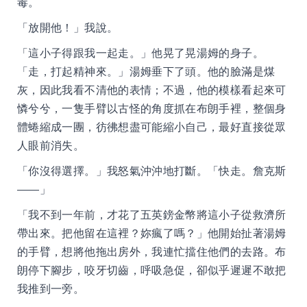
毒。
「放開他！」我說。
「這小子得跟我一起走。」他晃了晃湯姆的身子。
「走，打起精神來。」湯姆垂下了頭。他的臉滿是煤
灰，因此我看不清他的表情；不過，他的模樣看起來可
憐兮兮，一隻手臂以古怪的角度抓在布朗手裡，整個身
體蜷縮成一團，彷彿想盡可能縮小自己，最好直接從眾
人眼前消失。
「你沒得選擇。」我怒氣沖沖地打斷。「快走。詹克斯
——」
「我不到一年前，才花了五英鎊金幣將這小子從救濟所
帶出來。把他留在這裡？妳瘋了嗎？」他開始扯著湯姆
的手臂，想將他拖出房外，我連忙擋住他們的去路。布
朗停下腳步，咬牙切齒，呼吸急促，卻似乎遲遲不敢把
我推到一旁。