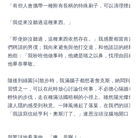
「有些人會攜帶一種附有長柄的特殊刷子，可以清理煙囪
「我從來沒聽過這種東西。」
「即使妳沒聽過，這種東西依然存在。」我感覺相當肯定
們聘請的男僕；我向來避免與他打交道，和他談話的經驗
抱怨：「我吩咐他做事時，他總是嗤之以鼻，找理由回絕
他畢恭畢敬。
隨後到綠園[4]散步時，我滿腦子都想著詹克斯，納悶到
習慣之一，可以在此時放心討論任何事，不必擔心隔牆有
輕快的步伐，走在種滿法國梧桐的小徑上。雖然陽光燦爛
讓人隱約感受到秋意。一陣風捲起了落葉，在我們的頭頂
「我該寫信給亨利・奧斯汀了。」連恩沒頭沒腦地開口：
我驚訝地看著他。「噢，是啊！」