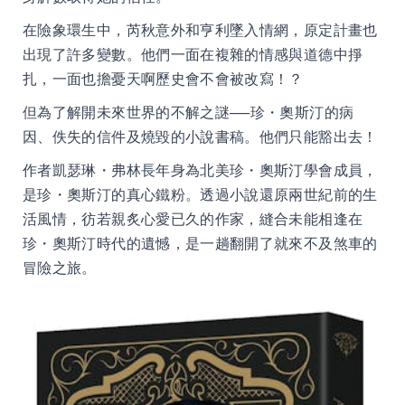
在險象環生中，芮秋意外和亨利墜入情網，原定計畫也
出現了許多變數。他們一面在複雜的情感與道德中掙
扎，一面也擔憂天啊歷史會不會被改寫！？
但為了解開未來世界的不解之謎──珍・奧斯汀的病
因、佚失的信件及燒毀的小說書稿。他們只能豁出去！
作者凱瑟琳・弗林長年身為北美珍・奧斯汀學會成員，
是珍・奧斯汀的真心鐵粉。透過小說還原兩世紀前的生
活風情，彷若親炙心愛已久的作家，縫合未能相逢在
珍・奧斯汀時代的遺憾，是一趟翻開了就來不及煞車的
冒險之旅。