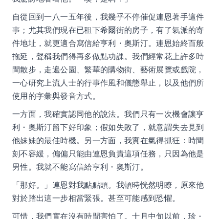
自從回到一八一五年後，我幾乎不停催促連恩著手這件
事；尤其我們現在已租下希爾街的房子，有了氣派的寄
件地址，就更適合寫信給亨利・奧斯汀。連恩始終百般
拖延，聲稱我們得再多做點功課。我們經常花上許多時
間散步，走遍公園、繁華的購物街、藝術展覽或戲院，
一心研究上流人士的行事作風和儀態舉止，以及他們所
使用的字彙與發音方式。
一方面，我確實認同他的說法。我們只有一次機會讓亨
利・奧斯汀留下好印象；假如失敗了，就意謂失去見到
他妹妹的最佳時機。另一方面，我實在氣得抓狂：時間
刻不容緩，偏偏只能由連恩負責這項任務，只因為他是
男性。我就不能寫信給亨利・奧斯汀。
「那好。」連恩對我點點頭。我頓時恍然明瞭，原來他
對於踏出這一步相當緊張。甚至可能感到恐懼。
可惜，我們實在沒有時間害怕了。十月中旬以前，珍・