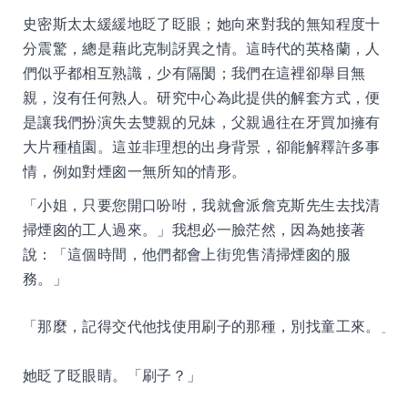
史密斯太太緩緩地眨了眨眼；她向來對我的無知程度十
分震驚，總是藉此克制訝異之情。這時代的英格蘭，人
們似乎都相互熟識，少有隔閡；我們在這裡卻舉目無
親，沒有任何熟人。研究中心為此提供的解套方式，便
是讓我們扮演失去雙親的兄妹，父親過往在牙買加擁有
大片種植園。這並非理想的出身背景，卻能解釋許多事
情，例如對煙囪一無所知的情形。
「小姐，只要您開口吩咐，我就會派詹克斯先生去找清
掃煙囪的工人過來。」我想必一臉茫然，因為她接著
說：「這個時間，他們都會上街兜售清掃煙囪的服
務。」
「那麼，記得交代他找使用刷子的那種，別找童工來。」
她眨了眨眼睛。「刷子？」