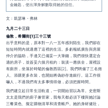
金鑰匙，使出渾身解數取得她的信任。
文：凱瑟琳・弗林
九月二十三日
倫敦，希爾街[1]三十三號
出乎意料的是，原本對一八一五年感到陌生，我們卻在
短短時間內就適應了這裡的生活。多虧報紙廣告與房屋
仲介的協助，手邊又已備妥一大筆錢，我們很快選定合
適的房子，並簽妥六個月租約：裝潢一應俱全，屋裡設
有廁所，坐落於時髦的倫敦西區[2]。我們聘僱了三名佣
人、添購更多衣裝，也開始將偽鈔存進銀行。這工作很
嚇人，不過我們有太多事情得做，必須把握時間。
我們建立起日常生活軌道，一切開始習以為常。史密斯
太太是我們的廚子兼管家，我每天都必須下樓與她討論
三餐菜色、擬定購物清單和清查帳戶。她的身材健壯，