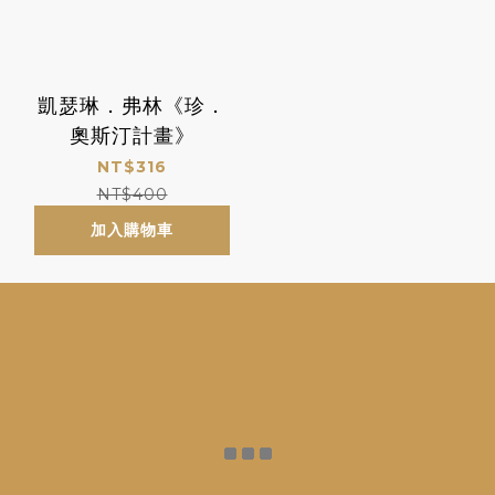
凱瑟琳．弗林《珍．
奧斯汀計畫》
NT$316
NT$400
加入購物車