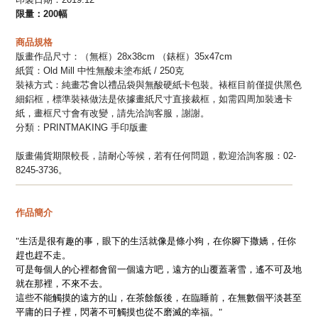
限量：200幅
商品規格
版畫作品尺寸：
（
無框）28x38cm （錶框）35
x47cm
紙質：Old Mill 中性無酸未塗布紙 / 250克
裝裱方式：
純畫芯會
以禮品袋與無酸硬紙卡包裝。裱框
目前
僅提供黑色
細鋁框，標準裝裱做法是依據畫紙尺寸直接裁框，如需四周加裝邊卡
紙，畫框尺寸會有改變，請先洽詢客服，謝謝。
分類：
PRINTMAKING 手印版畫
版畫備貨期限較長，請耐心等候，
若有任何問題，歡迎洽詢客服：02-
8245-3736。
—
—
—
—
—
—
—
—
—
—
—
—
—
—
—
—
—
—
—
—
—
—
—
—
—
—
—
—
—
—
作品簡介
"生活是很有趣的事，眼下的生活就像是條小狗，在你腳下撒嬌，任你
趕也趕不走。
可是每個人的心裡都會留一個遠方吧，遠方的山覆蓋著雪，遙不可及地
就在那裡，不來不去。
這些不能觸摸的遠方的山，在茶餘飯後，在臨睡前，在無數個平淡甚至
平庸的日子裡，閃著不可觸摸也從不磨滅的幸福。"