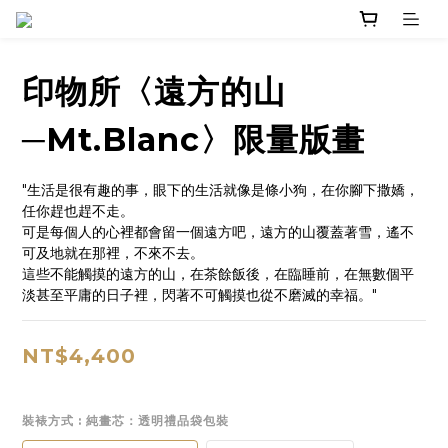
印物所〈遠方的山
─Mt.Blanc〉限量版畫
"生活是很有趣的事，眼下的生活就像是條小狗，在你腳下撒嬌，
任你趕也趕不走。
可是每個人的心裡都會留一個遠方吧，遠方的山覆蓋著雪，遙不
可及地就在那裡，不來不去。
這些不能觸摸的遠方的山，在茶餘飯後，在臨睡前，在無數個平
淡甚至平庸的日子裡，閃著不可觸摸也從不磨滅的幸福。"
NT$4,400
裝裱方式
: 純畫芯：透明禮品袋包裝