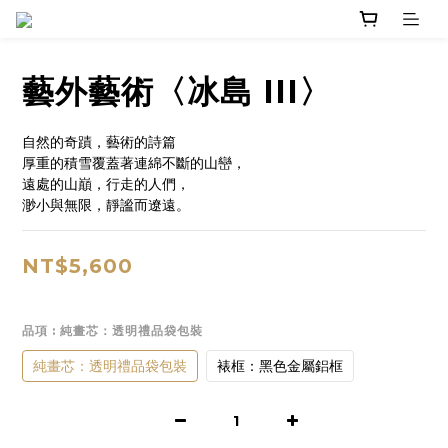
藝外藝術〈冰島 III〉
自然的奇蹟，藝術的詩篇
厚重的積雪覆蓋著連綿不斷的山巒，
遠處的山巔，行走的人們，
渺小與無限，靜謐而遼遠。
NT$5,600
品項
: 純畫芯：透明禮品袋包裝
純畫芯：透明禮品袋包裝
裱框：黑色金屬鋁框