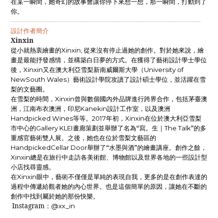
在某一瞬間，她奇幻的故事會讓你停下來想一想，那一瞬間，打動到了
你。
——————————————————————————————
設計作者簡介
Xinxin
從小就熱衷繪畫的
從來沒有停止過她的創作。對於她來說，繪
Xinxin,
畫是最能抒發感情，並構築白日夢的方式。在獲得了藝術設計學士學位
後，
又在澳大利亞雪梨新南威爾斯大學（
Xinxin
University of
）藝術設計學院攻讀了設計碩士學位，並活躍在雪
NewSouth Wales
梨的文藝圈。
在雪梨的時間，
曾與數個國內外品牌進行跨界合作，包括茅臺澳
Xinxin
洲，江南布衣澳洲，印尼
設計工作室，以及澳洲
Kanekin
等等。
年初，
在位於澳大利亞雪梨
Handpicked Wines
2017
Xinxin
市中心的
畫廊策劃並舉辦了名為“寫。生｜
”的多
Gallery KLEI
The Talk
重感官藝術雙人展。之後，她也在位於雪梨文藝區的
舉辦了“水墨與酒”的繪畫講座。創作之餘，
HandpickedCellar Door
總是在旅行中走訪各美術館、博物館以及世界各地的一些設計型
Xinxin
小店找尋靈感。
在
眼中，藝術不僅僅是單純的表現自我，更多的是在創作表達的
Xinxin
過程中傳遞給觀者她的內心世界。也是這個簡單的原因，讓她在不斷的
創作中找到屬於她的那份快樂。
Instagram
：
@xx_in