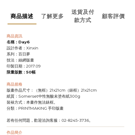
送貨及付
商品描述
了解更多
顧客評價
款方式
商品資訊
名稱：
Day6
設計作者：
Xinxin
系列：百日夢
技法：絲網版畫
印製日期：
2017.09
限量版數：
幅
50
商品規格
版畫作品尺寸：（無框）
（錶框）
21x21cm
21x21cm
紙質：
中性無酸未塗布紙
Somerset
300g
裝裱方式：本畫作無法錶框。
分類：
手印版畫
PRINTMAKING
若有任何問題，歡迎洽詢客服：
。
02-8245-3736
——————————————————————————————
作品簡介