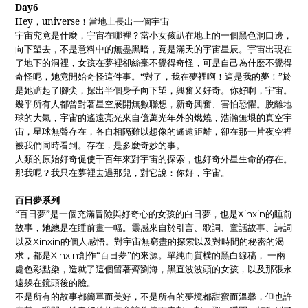
Day6
Hey，universe！當地上長出一個宇宙
宇宙究竟是什麼，宇宙在哪裡？當小女孩趴在地上的一個黑色洞口邊，
向下望去，不是意料中的無盡黑暗，竟是滿天的宇宙星辰。宇宙出現在
了地下的洞裡，女孩在夢裡卻絲毫不覺得奇怪，可是自己為什麼不覺得
奇怪呢，她竟開始奇怪這件事。“對了，我在夢裡啊！這是我的夢！”於
是她踮起了腳尖，探出半個身子向下望，興奮又好奇。你好啊，宇宙。
幾乎所有人都曾對著星空展開無數聯想，新奇興奮、害怕恐懼。脫離地
球的大氣，宇宙的遙遠亮光來自億萬光年外的燃燒，浩瀚無垠的真空宇
宙，星球無聲存在，各自相隔難以想像的遙遠距離，卻在那一片夜空裡
被我們同時看到。存在，是多麼奇妙的事。
人類的原始好奇促使千百年來對宇宙的探索，也好奇外星生命的存在。
那我呢？我只在夢裡去過那兒，對它說：你好，宇宙。
百日夢系列
“百日夢”是一個充滿冒險與好奇心的女孩的白日夢，也是
的睡前
Xinxin
故事，她總是在睡前畫一幅。靈感來自於引言、歌詞、童話故事、詩詞
以及
的個人感悟。對宇宙無窮盡的探索以及對時間的秘密的渴
Xinxin
求，都是
創作“百日夢”的來源。單純而質樸的黑白線稿， 一兩
Xinxin
處色彩點染，造就了這個留著齊劉海，黑直波波頭的女孩，以及那張永
遠躲在鏡頭後的臉。
不是所有的故事都簡單而美好，不是所有的夢境都甜蜜而溫馨，但也許