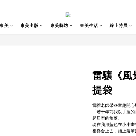
東美
東美出版
東美藝坊
東美生活
線上特展
雷驤《風
提袋
雷驤老師帶些童趣開心
「若干年前我以手捏的
起居室的角落。
現在我用藍色在小小畫
相疊合上去，補上幾筆