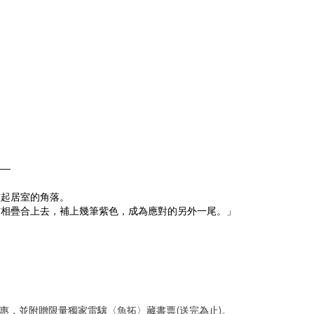
——
在起居室的角落。
布相疊合上去，補上幾筆紫色，成為應對的另外一尾。」
，並附贈限量獨家雷驤〈魚拓〉藏書票(送完為止)。​