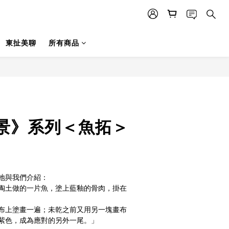
東扯美聊
所有商品
景》系列＜魚拓＞
地與我們介紹：
陶土做的一片魚，塗上藍釉的骨肉，掛在
布上塗畫一遍；未乾之前又用另一塊畫布
紫色，成為應對的另外一尾。」