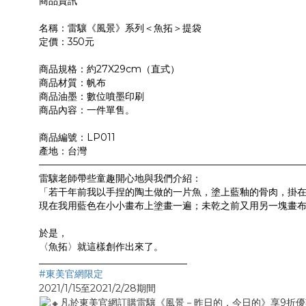
商品資訊
名稱：雷驤《風景》系列＜魚拓＞提袋
定價：350元
商品規格：約27X29cm（直式）
商品材質：帆布
商品油墨：數位噴墨印刷
商品內容：一件單售。
商品編號：LP011
產地：台灣
———————————————————————————
雷驤老師帶些童趣開心地與我們介紹：
「若干年前我以手捏的陶土做的一片魚，塗上藍釉的骨肉，掛
現在我用藍色在小小畫布上塗畫一遍；未乾之前又用另一塊畫
於是，
〈魚拓〉就這樣創作出來了。
_______________________________
#東美官網限定
2021/1/15至2021/2/28期間​
凡於東美官網訂購雷驤《風景－昨日的，今日的》享9折優惠