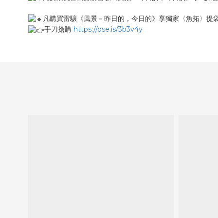
凡購買雷驤《風景－昨日的，今日的》享獨家〈魚拓〉提袋
手刀搶購
https://pse.is/3b3v4y