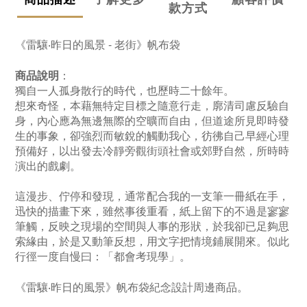
款方式
《雷驤‧昨日的風景 - 老街》帆布袋
：
商品說明
獨自一人孤身散行的時代，也歷時二十餘年。
想來奇怪，本藉無特定目標之隨意行走，廓清司慮反驗自
身，內心應為無邊無際的空曠而自由，但道途所見即時發
生的事象，卻強烈而敏銳的觸動我心，彷彿自己早經心理
預備好，以出發去冷靜旁觀街頭社會或郊野自然，所時時
演出的戲劇。
這漫步、佇停和發現，通常配合我的一支筆一冊紙在手，
迅快的描畫下來，雖然事後重看，紙上留下的不過是寥寥
筆觸，反映之現場的空間與人事的形狀，於我卻已足夠思
索緣由，於是又動筆反想，用文字把情境鋪展開來。似此
行徑一度自慢曰：「都會考現學」。
《雷驤‧昨日的風景》帆布袋紀念設計周邊商品。