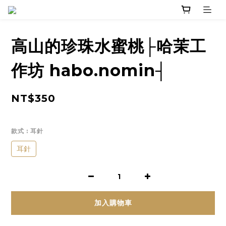
高山的珍珠水蜜桃├哈茉工
作坊 habo.nomin┤
NT$350
款式
: 耳針
耳針
加入購物車