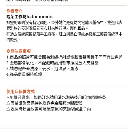
——————————————————————————————
作者簡介
哈茉工作坊
habo.nomin
祖靈的眼睛沒有特定顏色，亞外她們是從坊間電繡圖騰布中，挑選代表
泰雅族的菱形圖樣元素布料來進行設計製作耳飾。
在過去傳統原民部落手工織布，紅白與黑白條紋為織布工藝最傳統基本
的款式。
——————————————————————————————
商品注意事項
1.
商品的照片可能會因為刺繡折射或電腦螢幕解析不同而有些色差
2.
金屬都會氧化，不配戴時請用軟布擦拭放入夾鏈袋
3.
請勿配帶著洗澡、玩水、泡溫泉、游泳
4.
飾品盡量保持乾燥
——————————————————————————————
使用及保養方式
△
刺繡可碰水，如遇汙水請用清水淋過後用紙巾輕壓吸乾
△
盡量讓飾品保持乾燥避免金屬與刺繡變質
△
收納時建議放置可隔絕空氣的夾鏈袋或盒子內