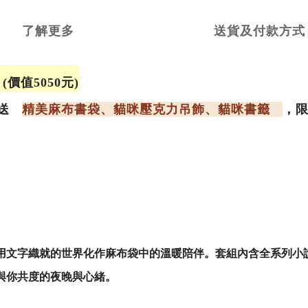
了解更多
送貨及付款方式
組
(
價值
5050
元
)
贈送
精美麻布書袋、貓咪壓克力吊飾、貓咪書籤
，
用文字織就的世界化作麻布袋中的溫暖陪伴。套組內含全系列小
與你共度的夜晚與心緒。