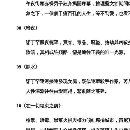
午夜街頭赤裸男子狂奔揭開序幕，推理藝文節期間
象之下，一個個千瘡百孔的人生，等不到愛，也看
08
《暗夜》
諾丁罕黑夜籠罩，買春、毒品、竊盜、搶劫與凶殺
陰暗，真相或許殘酷，卻是通往正義的唯一光源。
09
《靜水》
諾丁罕運河接連發現女屍，疑似連環殺手作案。芮
人性深淵往往由愛而起，悲劇隨之蔓延。
10
《在一切結束之前》
槍擊、販毒、黑幫火拼與權力傾軋席捲城市，芮尼