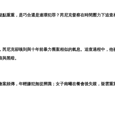
疑點重重，是巧合還是連環犯罪？芮尼克督察在時間壓力下追查
，芮尼克卻嗅到與十年前暴力舊案相似的氣息。追查過程中，他
痕與黑暗。
搶案頻傳，年輕嫌犯無從辨識；女子南曦在餐會後失蹤，疑雲重