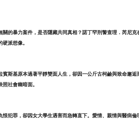
無關的暴力案件，是否隱藏共同真相？諾丁罕刑警查理．芮尼克
的硬派想像。
拉賓斯基原本過著平靜雙面人生，卻因一公斤古柯鹼與致命邂逅
映照社會幽暗面。
仇恨犯罪，卻因女大學生遇害而急轉直下。愛情、親情與醫病倫