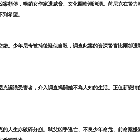
凶案頻傳，暢銷女作家遭威脅、文化圈暗潮洶湧。芮尼克在警力
不到希望。
交錯。少年尼奇被捕後疑似自殺，調查此案的資深警官比爾卻遭
尼克認識受害者，介入調查揭開她不為人知的生活。正值新戀情
克的人生亦破碎分崩。弒父凶手逃亡、不良少年命危、前命案嫌