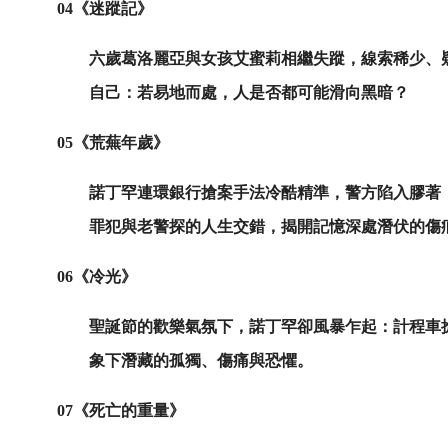
04
《迷蹤記》
六歲葛洛麗亞與女孩艾蜜莉相繼失蹤，線索稀少、
自己：若易地而處，人是否都可能滑向黑暗？
05
《荒蕪年歲》
諾丁罕連環銀行搶案手法冷酷精準，警方陷入膠著
罪犯與老警探的人生交錯，揭開記憶深處潛伏的傷
06
《冷光》
聖誕節的歡樂氣氛下，諾丁罕卻風暴乍起：計程車
象下潛藏的孤獨、傷痛與恐懼。
07
《死亡的重量》