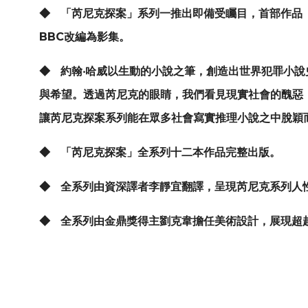
◆
「芮尼克探案」系列一推出即備受矚目，首部作品
BBC
改編為影集。
◆
約翰‧哈威以生動的小說之筆，創造出世界犯罪小
與希望。透過芮尼克的眼睛，我們看見現實社會的醜惡
讓芮尼克探案系列能在眾多社會寫實推理小說之中脫穎
◆
「芮尼克探案」全系列十二本作品完整出版。
◆
全系列由資深譯者李靜宜翻譯，呈現芮尼克系列人
◆
全系列由金鼎獎得主劉克韋擔任美術設計，展現超