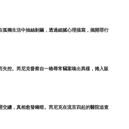
在孤獨生活中抽絲剝繭，透過細膩心理描寫，揭開罪行
而失控。芮尼克督察自一樁尋常竊案嗅出異樣，捲入販
理交纏，真相愈發幽暗。芮尼克在流言四起的醫院追查