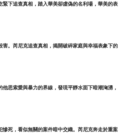
吃緊下追查真相，踏入華美卻虛偽的名利場，華美的表
殺害。芮尼克追查真相，揭開破碎家庭與幸福表象下的
的他思索愛與暴力的界線，發現平靜水面下暗潮洶湧，
犯慘死，看似無關的案件暗中交織。芮尼克奔走於重案