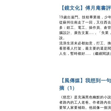
【鏡文化】傅月庵書評
19歲出遠門。技校畢業後，少
從蘇州往南走了一回，又往西
多：鉗工、電工、操作員、倉
腦設計、廣告文案……，「失業
說。
流浪生涯未必都如意，打工、
看那看人打架，最主要的還是
人生，暫時都好......（繼續閱讀
【風傳媒】我想到一
摘（1）
《慈悲》是充滿黑色幽默的小
者路內的工人老爸。作者路內
要幫人家要補助。他就像一個