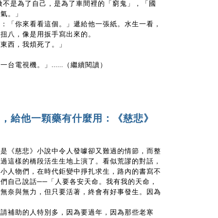
做不是為了自己，是為了車間裡的「窮鬼」，「國
口氣。」
說：「你來看看這個。」遞給他一張紙。水生一看，
七扭八，像是用扳手寫出來的。
種東西，我煩死了。」
電視機。」......（繼續閱讀）
了，給他一顆藥有什麼用：《慈悲》
，是《慈悲》小說中令人發噱卻又難過的情節，而整
透過這樣的橋段活生生地上演了。看似荒謬的對話，
的小人物們，在時代鉅變中掙扎求生，路內的書寫不
們自己說話──「人要各安天命。我有我的天命，
著無奈與無力，但只要活著，終會有好事發生。因為
申請補助的人特別多，因為要過年，因為那些老寒