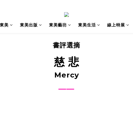
東美
東美出版
東美藝坊
東美生活
線上特展
書評選摘
慈 悲
Mercy
──