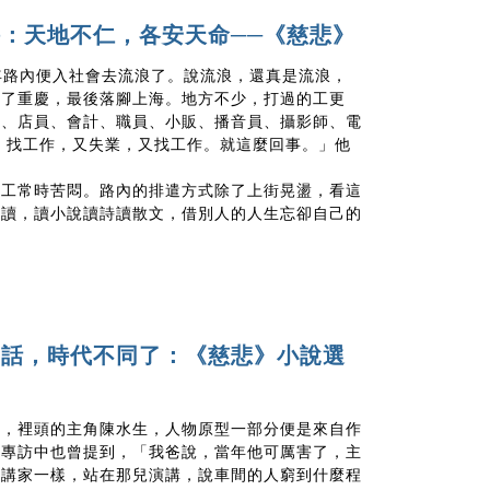
：天地不仁，各安天命──《慈悲》
年路內便入社會去流浪了。說流浪，還真是流浪，
去了重慶，最後落腳上海。地方不少，打過的工更
管、店員、會計、職員、小販、播音員、攝影師、電
，找工作，又失業，又找工作。就這麼回事。」他
換工常時苦悶。路內的排遣方式除了上街晃盪，看這
閱讀，讀小說讀詩讀散文，借別人的人生忘卻自己的
）
句話，時代不同了：《慈悲》小說選
說，裡頭的主角陳水生，人物原型一部分便是來自作
在專訪中也曾提到，「我爸說，當年他可厲害了，主
演講家一樣，站在那兒演講，說車間的人窮到什麼程