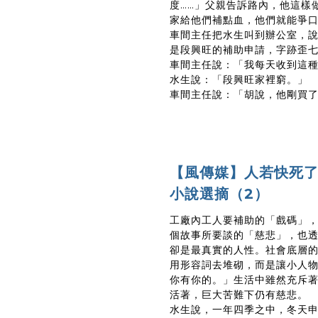
度……」父親告訴路內，他這樣
家給他們補點血，他們就能爭
車間主任把水生叫到辦公室，
是段興旺的補助申請，字跡歪
車間主任說：「我每天收到這
水生說：「段興旺家裡窮。」
車間主任說：「胡說，他剛買了一台
【風傳媒】人若快死
小說選摘（2）
工廠內工人要補助的「戲碼」
個故事所要談的「慈悲」，也
卻是最真實的人性。社會底層
用形容詞去堆砌，而是讓小人物
你有你的。」生活中雖然充斥
活著，巨大苦難下仍有慈悲。
水生說，一年四季之中，冬天