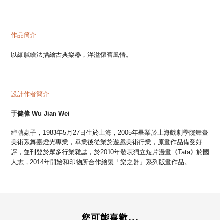
—
—
—
—
—
—
—
—
—
—
—
—
—
—
—
—
—
—
—
—
—
—
—
—
—
—
—
—
—
—
作品簡介
以細膩繪法描繪古典樂器，洋溢懷舊風情。
—
—
—
—
—
—
—
—
—
—
—
—
—
—
—
—
—
—
—
—
—
—
—
—
—
—
—
—
—
—
設計作者簡介
于健偉 Wu Jian Wei
綽號蟲子，1983年5月27日生於上海，2005年畢業於上海戲劇學院舞臺
美術系舞臺燈光專業，畢業後從業於遊戲美術行業，原畫作品備受好
評，並刊登於眾多行業雜誌，於2010年發表獨立短片漫畫《Tata》於國
人志，2014年開始和印物所合作繪製「樂之器」系列版畫作品。
您可能喜歡...