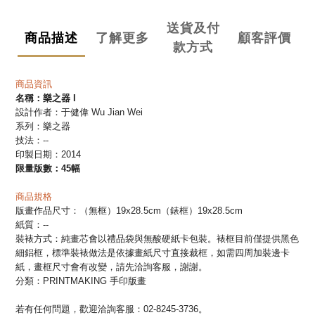
送貨及付
商品描述
了解更多
顧客評價
款方式
商品資訊
名稱：
樂之器 I
設計作者：于健偉 Wu Jian Wei
系列：樂之器
技法：
--
印製日期：2014
限量版數：45幅
商品規格
版畫作品尺寸：
（
無框）
19x28.5cm
（
錶框
）
19x28.5cm
紙質：--
裝裱方式：
純畫芯會以禮品袋與無酸硬紙卡包裝。裱框目前僅提供黑色
細鋁框，標準裝裱做法是依據畫紙尺寸直接裁框，如需四周加裝邊卡
紙，畫框尺寸會有改變，請先洽詢客服，謝謝。
分類：
PRINTMAKING 手印版畫
若有任何問題，歡迎洽詢客服：02-8245-3736。