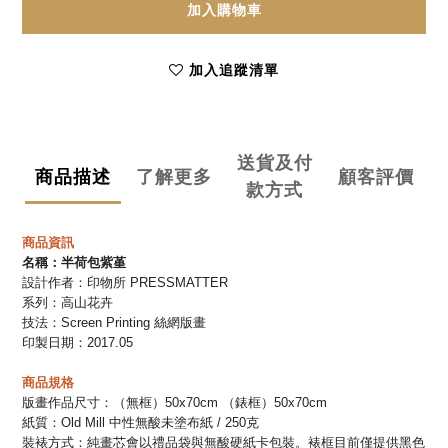
加入購物車
加入追蹤清單
送貨及付
商品描述
了解更多
顧客評價
款方式
商品資訊
名稱：
半荷包紫堇
設計作者：印物所 PRESSMATTER
系列：高山花卉
技法：
Screen Printing 絲網版畫
印製日期：2017.05
商品規格
版畫作品尺寸：
（
無框）50x70cm （錶框）50
x70cm
紙質：Old Mill 中性無酸未塗布紙 / 250克
裝裱方式：
純畫芯會
以禮品袋與無酸硬紙卡包裝。裱框
目前
僅提供黑色