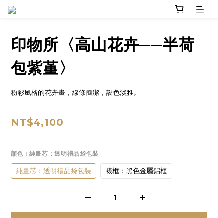
印物所〈高山花卉──半荷
包紫堇〉
粉彩風格的花卉畫，線條簡潔，設色淡雅。
NT$4,100
顏色
: 純畫芯：透明禮品袋包裝
純畫芯：透明禮品袋包裝
裱框：黑色金屬鋁框