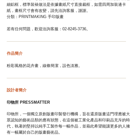
細鋁框，標準裝裱做法是依據畫紙尺寸直接裁框，如需四周加裝邊卡
紙，畫框尺寸會有改變，請先洽詢客服，謝謝。
分類：
PRINTMAKING 手印版畫
若有任何問題，歡迎洽詢客服：02-8245-3736。
—
—
—
—
—
—
—
—
—
—
—
—
—
—
—
—
—
—
—
—
—
—
—
—
—
—
—
—
—
—
作品簡介
粉彩風格的花卉畫，線條簡潔，設色淡雅。
—
—
—
—
—
—
—
—
—
—
—
—
—
—
—
—
—
—
—
—
—
—
—
—
—
—
—
—
—
—
設計者簡介
印物所
PRESSMATTER
印物所，一個獨立原創版畫印製發行機構，旨在還原版畫這門理應被大
眾認知的藝術品類的應有狀態，在這個被工業化產品和印刷品充斥的時
代，執著的堅持以純手工製作每一幅作品，並藉此希望能讓更多的人擁
有一幅屬於自己的版畫藝術品。