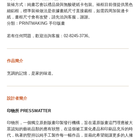
裝裱方式：
純畫芯會
以禮品袋與無酸硬紙卡包裝。裱框
目前
僅提供黑色
細鋁框，標準裝裱做法是依據畫紙尺寸直接裁框，如需四周加裝邊卡
紙，畫框尺寸會有改變，請先洽詢客服，謝謝。
分類：
PRINTMAKING 手印版畫
若有任何問題，歡迎洽詢客服：02-8245-3736。
—
—
—
—
—
—
—
—
—
—
—
—
—
—
—
—
—
—
—
—
—
—
—
—
—
—
—
—
—
—
作品簡介
烹調的記憶，是家的味道。
—
—
—
—
—
—
—
—
—
—
—
—
—
—
—
—
—
—
—
—
—
—
—
—
—
—
—
—
—
—
設計者簡介
印物所
PRESSMATTER
印物所，一個獨立原創版畫印製發行機構，旨在還原版畫這門理應被大
眾認知的藝術品類的應有狀態，在這個被工業化產品和印刷品充斥的時
代，執著的堅持以純手工製作每一幅作品，並藉此希望能讓更多的人擁