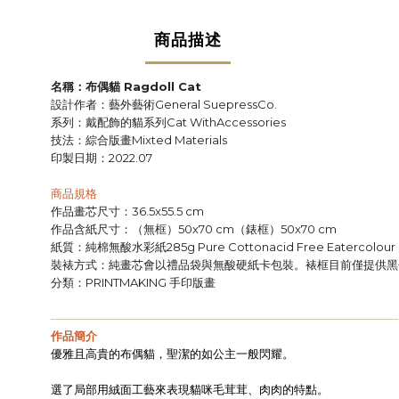
商品描述
名稱：布偶貓
Ragdoll Cat
設計作者：藝外藝術
General SuepressCo.
系列：戴配飾的貓系列
Cat WithAccessories
技法：綜合版畫
Mixted Materials
印製日期：
2022.07
商品規格
作品畫芯尺寸：
36.5x55.5 cm
作品含紙尺寸：（無框）
（錶框）
50x70 cm
50x70 cm
紙質：純棉無酸水彩紙
285g Pure Cottonacid Free Eatercolour
裝裱方式：純畫芯會以禮品袋與無酸硬紙卡包裝。裱框目前僅提供黑
分類：
手印版畫
PRINTMAKING
——————————————————————————————
作品簡介
優雅且高貴的布偶貓，聖潔的如公主一般閃耀。
選了局部用絨面工藝來表現貓咪毛茸茸、肉肉的特點。