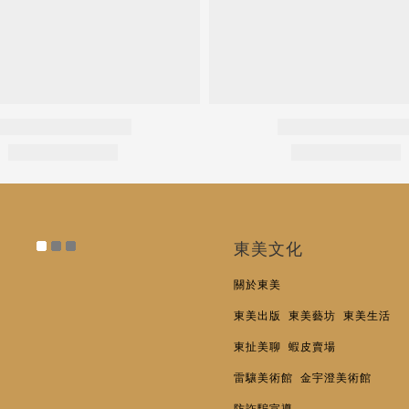
東美文化
關於東美
東美出版
東美藝坊
東美生活
東扯美聊
蝦皮賣場
雷驤美術館
金宇澄美術館
防詐騙宣導