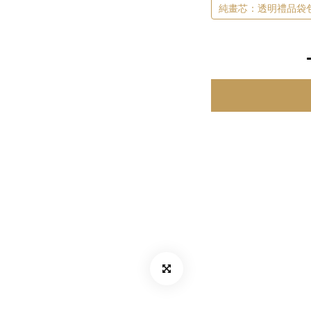
純畫芯：透明禮品袋