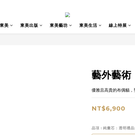
東美
東美出版
東美藝坊
東美生活
線上特展
藝外藝術
優雅且高貴的布偶貓，
NT$6,900
品項
: 純畫芯：透明禮