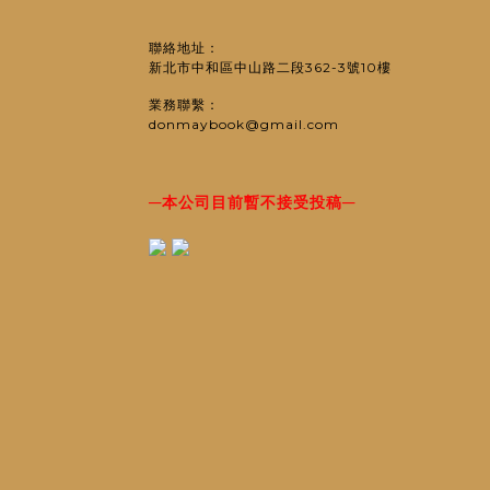
聯絡地址：
新北市中和區中山路二段362-3號10樓
業務聯繫：
donmaybook@gmail.com
─
─
本公司目前暫不接受投稿