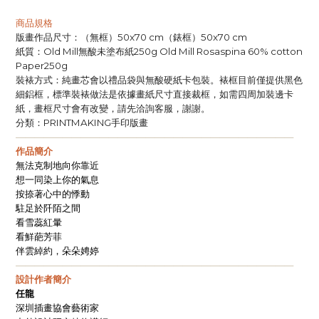
商品規格
版畫作品尺寸：（無框）
（錶框）
50x70 cm
50x70 cm
紙質：
無酸未塗布紙
Old Mill
250g Old Mill Rosaspina 60% cotton
Paper250g
裝裱方式：純畫芯會以禮品袋與無酸硬紙卡包裝。裱框目前僅提供黑色
細鋁框，標準裝裱做法是依據畫紙尺寸直接裁框，如需四周加裝邊卡
紙，畫框尺寸會有改變，請先洽詢客服，謝謝。
分類：
手印版畫
PRINTMAKING
——————————————————————————————
作品簡介
無法克制地向你靠近
想一同染上你的氣息
按捺著心中的悸動
駐足於阡陌之間
看雪蕊紅暈
看鮮葩芳菲
伴雲綽約，朵朵娉婷
——————————————————————————————
設計作者簡介
任龍
深圳插畫協會藝術家