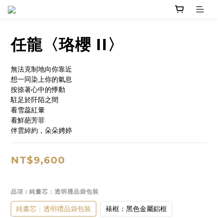
任龍〈珞櫻 II〉
無法克制地向你靠近
想一同染上你的氣息
按捺著心中的悸動
駐足於阡陌之間
看雪蕊紅暈
看鮮葩芳菲
伴雲綽約，朵朵娉婷
NT$9,600
品項
: 純畫芯：透明禮品袋包裝
純畫芯：透明禮品袋包裝
裱框：黑色金屬鋁框