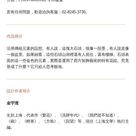
若有任何問題，歡迎洽詢客服：02-8245-3736。
—
—
—
—
—
—
—
—
—
—
—
—
—
—
—
—
—
—
—
—
—
—
—
—
—
—
—
—
—
—
作品簡介
沿用傳統元素的設想。有人說，這塊大石頭，很像一段墨，有人說是像
一個盆景。如果細看，這些石頭山洞裡還有人居住，還有樓梯。石頭表
面的這一些金色的元素，實際是運用了西方裝飾藝術的特有花紋。究竟
形成了什麼？它只給人思考餘地。
—
—
—
—
—
—
—
—
—
—
—
—
—
—
—
—
—
—
—
—
—
—
—
—
—
—
—
—
—
—
設計作者簡介
金宇澄
生於上海，代表作《繁花》、《洗牌年代》、《我們並不知道》、
《碗》、《輕寒》、《方島》、《回望》等，現任《上海文學》執行主
編。