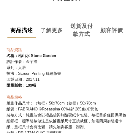
送貨及付
商品描述
了解更多
顧客評價
款方式
商品資訊
名稱：
枯山水 Stone Garden
設計作者：金宇澄
系列：人居
技法：
Screen Printing 絲網版畫
印製日期：2017.11
限量版數：199幅
商品規格
版畫作品尺寸：（無框）
50x70cm
（錶框）
50x70cm
紙質：FABRIANO ®Rosaspina 60%棉/ 285克/米黃色
裝裱方式：
純畫芯會
以禮品袋與無酸硬紙卡包裝。裱框
目前
僅提供黑色
細鋁框，標準裝裱做法是依據畫紙尺寸直接裁框，如需四周加裝邊卡
紙，畫框尺寸會有改變，請先洽詢客服，謝謝。
分類：PRINTMAKING 手印版畫