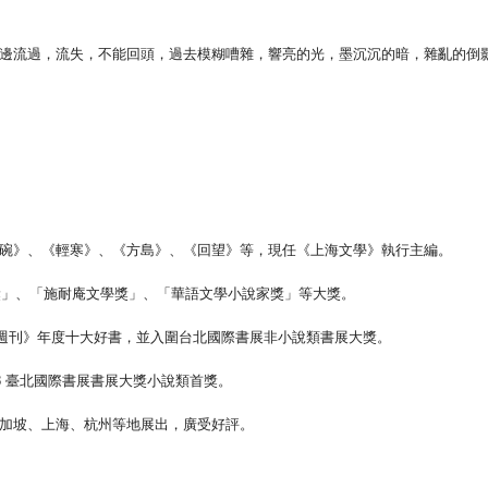
邊流過，流失，不能回頭，過去模糊嘈雜，響亮的光，墨沉沉的暗，雜亂的倒
碗》、《輕寒》、《方島》、《回望》等，現任《上海文學》執行主編。
獎」、「施耐庵文學獎」、「華語文學小說家獎」等大獎。
與《鏡週刊》年度十大好書，並入圍台北國際書展非小說類書展大獎。
8 臺北國際書展書展大獎小說類首獎。
加坡、上海、杭州等地展出，廣受好評。