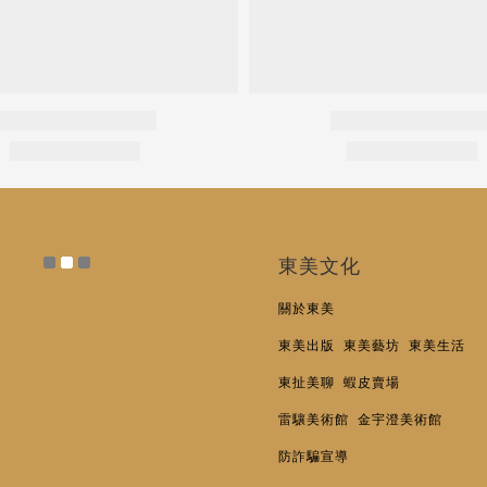
東美文化
關於東美
東美出版
東美藝坊
東美生活
東扯美聊
蝦皮賣場
雷驤美術館
金宇澄美術館
防詐騙宣導