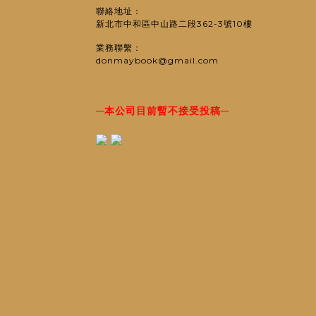
聯絡地址：
新北市中和區中山路二段362-3號10樓
業務聯繫：
donmaybook@gmail.com
─
─
本公司目前暫不接受投稿