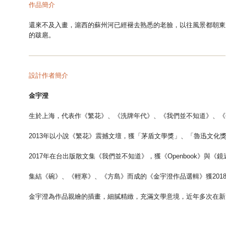
作品簡介
還來不及入畫，滬西的蘇州河已經褪去熟悉的老臉，以往風景都朝東
的跋扈。
—
—
—
—
—
—
—
—
—
—
—
—
—
—
—
—
—
—
—
—
—
—
—
—
—
—
—
—
—
—
設計作者簡介
金宇澄
生於上海，代表作《繁花》、《洗牌年代》、《我們並不知道》、《
2013年以小說《繁花》震撼文壇，獲「茅盾文學獎」、「魯迅文化
2017年在台出版散文集《我們並不知道》，獲《Openbook》
集結《碗》、《輕寒》、《方島》而成的《金宇澄作品選輯》獲201
金宇澄為作品親繪的插畫，細膩精緻，充滿文學意境，近年多次在新