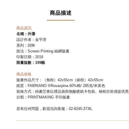
商品描述
商品資訊
名稱：
外灘
設計作者：金宇澄
系列：回眸
技法：
Screen Printing 絲網版畫
印製日期：2018
限量版數：199幅
商品規格
版畫作品尺寸：（無框）
42x55cm
（錶框）
42x55cm
紙質：FABRIANO ®Rosaspina 60%棉/ 285克/米黃色
裝裱方式：
純畫芯會
以禮品袋與無酸硬紙卡包裝。裱框
目前
僅提供黑
分類：PRINTMAKING 手印版畫
若有任何問題，歡迎洽詢客服：02-8245-3736。
—
—
—
—
—
—
—
—
—
—
—
—
—
—
—
—
—
—
—
—
—
—
—
—
—
—
—
—
—
—