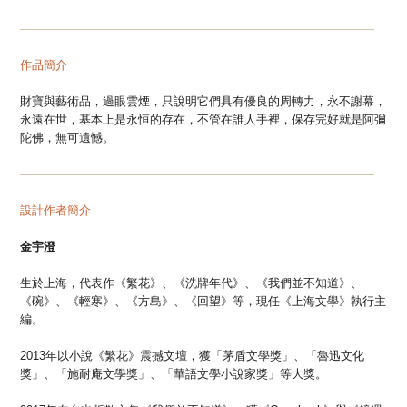
—
—
—
—
—
—
—
—
—
—
—
—
—
—
—
—
—
—
—
—
—
—
—
—
—
—
—
—
—
—
作品簡介
財寶與藝術品，過眼雲煙，只說明它們具有優良的周轉力，永不謝幕，
永遠在世，基本上是永恒的存在，不管在誰人手裡，保存完好就是阿彌
陀佛，無可遺憾。
—
—
—
—
—
—
—
—
—
—
—
—
—
—
—
—
—
—
—
—
—
—
—
—
—
—
—
—
—
—
設計作者簡介
金宇澄
生於上海，代表作《繁花》、《洗牌年代》、《我們並不知道》、
《碗》、《輕寒》、《方島》、《回望》等，現任《上海文學》執行主
編。
2013年以小說《繁花》震撼文壇，獲「茅盾文學獎」、「魯迅文化
獎」、「施耐庵文學獎」、「華語文學小說家獎」等大獎。