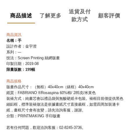
送貨及付
商品描述
了解更多
顧客評價
款方式
商品資訊
名稱：
手
設計作者：金宇澄
系列：---
技法：
Screen Printing 絲網版畫
印製日期：2019.08
限量版數：199幅
商品規格
版畫作品尺寸：（無框）
40x40cm
（錶框）
40x40cm
紙質：FABRIANO ®Rosaspina 60%棉/ 285克/米黃色
裝裱方式：
純畫芯會以禮品袋與無酸硬紙卡包裝。裱框目前僅提供黑色
細鋁框，標準裝裱做法是依據畫紙尺寸直接裁框，如需四周加裝邊卡
紙，畫框尺寸會有改變，請先洽詢客服，謝謝。
分類：PRINTMAKING 手印版畫
若有任何問題，歡迎洽詢客服：02-8245-3736。