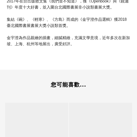
2017年在台出版散文集《我們並不知道》，獲《Openbook》與《鏡週
刊》年度十大好書，並入圍台北國際書展非小說類書展大獎。
集結《碗》、《輕寒》、《方島》而成的《金宇澄作品選輯》獲2018
臺北國際書展書展大獎小說類首獎。
金宇澄為作品親繪的插畫，細膩精緻，充滿文學意境，近年多次在新加
坡、上海、杭州等地展出，廣受好評。
您可能喜歡...