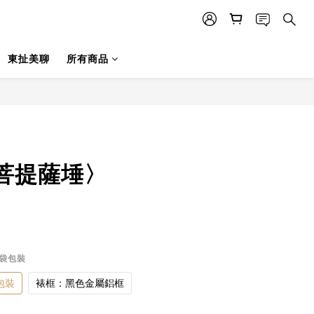
東扯美聊
所有商品
菩提薩埵〉
品袋包裝
包裝
裱框：黑色金屬鋁框