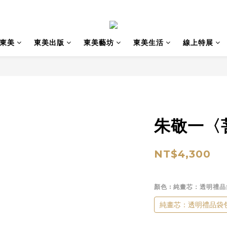
東美
東美出版
東美藝坊
東美生活
線上特展
朱敬一〈
NT$4,300
顏色
: 純畫芯：透明禮
純畫芯：透明禮品袋