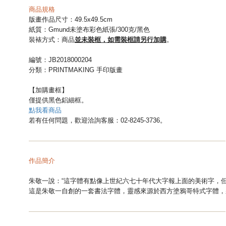
商品規格
版畫作品尺寸：49.5x49.5cm
紙質：Gmund未塗布彩色紙張/300克/黑色
並未裝框，如需裝框請另行加購
裝裱方式：商品
。
編號：JB2018000204
分類：
PRINTMAKING 手印版畫
【加購畫框】
僅提供黑色鋁細框。
點我看商品
若有任何問題，歡迎洽詢客服：02-8245-3736。
—
—
—
—
—
—
—
—
—
—
—
—
—
—
—
—
—
—
—
—
—
—
—
—
—
—
—
—
—
—
作品簡介
朱敬一說：“這字體有點像上世紀六七十年代大字報上面的美術字，
這是朱敬一自創的一套書法字體，靈感來源於西方塗鴉哥特式字體，
—
—
—
—
—
—
—
—
—
—
—
—
—
—
—
—
—
—
—
—
—
—
—
—
—
—
—
—
—
—