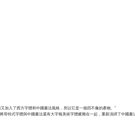
但又加入了西方字體和中國書法風格，所以它是一個四不像的產物。”
將哥特式字體與中國書法還有大字報美術字體糅雜在一起，重新演繹了中國書