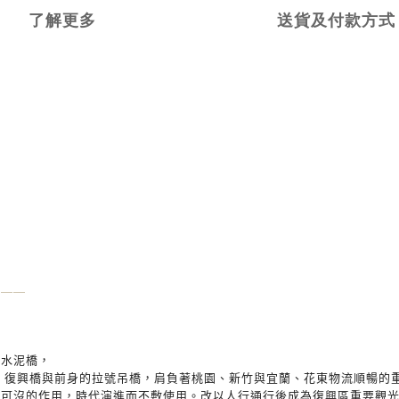
了解更多
送貨及付款方式
—
—
—
骨水泥橋，
能，復興橋與前身的拉號吊橋，肩負著桃園、新竹與宜蘭、花東物流順暢的
不可沒的作用，時代演進而不敷使用。改以人行通行後成為復興區重要觀