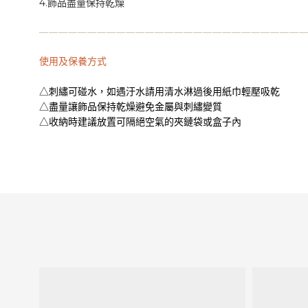
4.飾品盡量保持乾燥
—
—
—
—
—
—
—
—
—
—
—
—
—
—
—
—
—
—
—
—
—
—
—
—
—
—
—
使用及保養方式
△刺繡可碰水，如遇汙水請用清水淋過後用紙巾輕壓吸乾
△盡量讓飾品保持乾燥避免金屬與刺繡變質
△收納時建議放置可隔絕空氣的夾鏈袋或盒子內