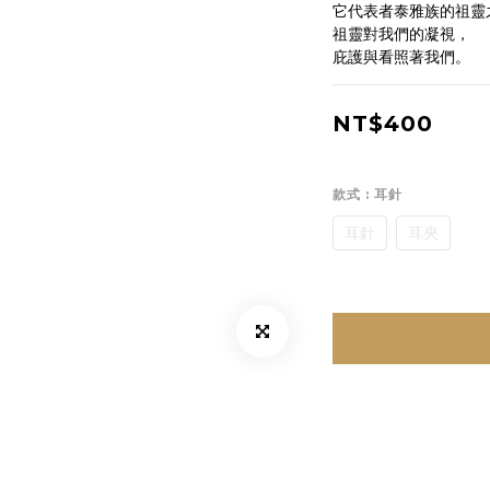
它代表者泰雅族的祖靈
祖靈對我們的凝視，
庇護與看照著我們。
NT$400
款式
: 耳針
耳針
耳夾