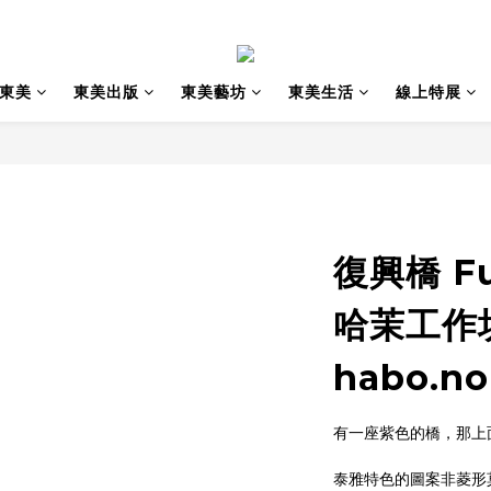
東美
東美出版
東美藝坊
東美生活
線上特展
復興橋 Fux
哈茉工作
habo.n
有一座紫色的橋，那上
泰雅特色的圖案非菱形