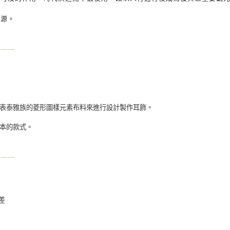
來源。
—
—
—
表泰雅族的菱形圖樣元素布料來進行設計製作耳飾。
本的款式。
—
—
—
差