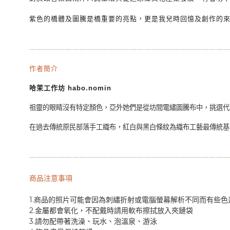
紫色的橋體及圖騰是橋重要的亮點，更是我兒時回憶及創作的
—
—
—
—
—
—
—
—
—
—
—
—
—
—
—
—
—
—
—
—
—
—
—
—
—
—
—
作者簡介
哈茉工作坊 habo.nomin
祖靈的眼睛沒有特定顏色，亞外她們是從坊間電繡圖騰布中，挑選代
在過去傳統原民部落手工織布，紅白與黑白條紋為織布工藝最傳統基
—
—
—
—
—
—
—
—
—
—
—
—
—
—
—
—
—
—
—
—
—
—
—
—
—
—
—
商品注意事項
1.商品的照片可能會因為刺繡折射或電腦螢幕解析不同而有些色
2.金屬都會氧化，不配戴時請用軟布擦拭放入夾鏈袋
3.請勿配帶著洗澡、玩水、泡溫泉、游泳