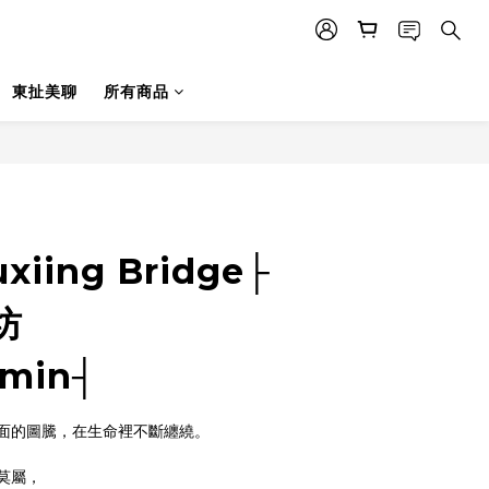
東扯美聊
所有商品
iing Bridge├
坊
omin┤
面的圖騰，在生命裡不斷纏繞。
莫屬，