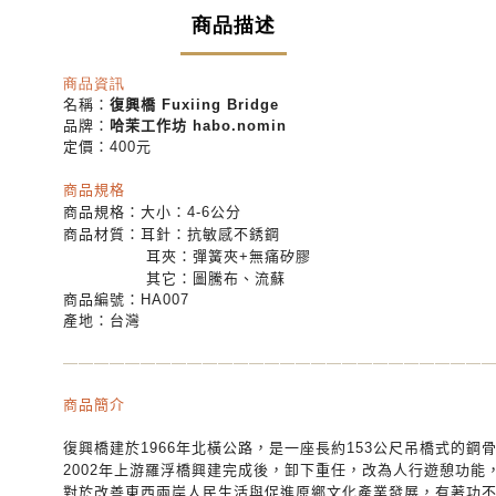
商品描述
商品資訊
名稱：
復興橋 Fuxiing Bridge
品牌：
哈茉工作坊 habo.nomin
定價：400元
商品規格
商品規格：大小：4-6公分
商品材質：耳針：抗敏感不銹鋼
耳夾：彈簧夾+無痛矽膠
其它：圖騰布、流蘇
商品編號：HA007
產地：台灣
—
—
—
—
—
—
—
—
—
—
—
—
—
—
—
—
—
—
—
—
—
—
—
—
—
—
—
商品簡介
復興橋建於1966年北橫公路，是一座長約153公尺吊橋式的鋼
2002年上游羅浮橋興建完成後，卸下重任，改為人行遊憩功
對於改善東西兩岸人民生
活與促進原鄉文化產業發展，有著功