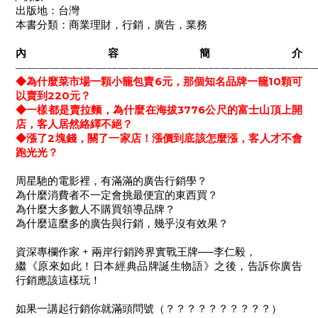
出版地：台灣
本書分類：商業理財，行銷，廣告，業務
內容簡介
——————————————————————————
6
10
◆
為什麼菜市場一顆小籠包賣
元，那個知名品牌一籠
顆可
220
以賣到
元？
3776
◆
一樣都是賣拉麵，為什麼在海拔
公尺的富士山頂上開
店，客人居然絡繹不絕？
2
◆
漲了
塊錢，關了一家店！漲價到底該怎麼漲，客人才不會
跑光光？
周星馳的電影裡，有滿滿的廣告行銷學？
為什麼消費者不一定會挑最便宜的東西買？
為什麼大多數人不購買領導品牌？
為什麼這麼多的廣告與行銷，幾乎沒有效果？
+
──
資深專欄作家
兩岸行銷跨界實戰王牌
李仁毅，
繼《原來如此！日本經典品牌誕生物語》之後，告訴你廣告
行銷應該這樣玩！
如果一講起行銷你就滿頭問號（？？？？？？？？？？）