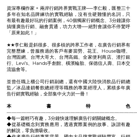
+
──
資深專欄作家
兩岸行銷跨界實戰王牌
李仁毅，匯整三十
多年在知名品牌練功的實戰經驗，沒有生硬難懂的名詞，只
40
3
有最有趣最好玩的行銷案例，
個獨家行銷概念、
分鐘讓你
──
搞懂廣告行銷、融會貫通，功力大增
絕對會讓你不停驚呼
「原來如此！」
★★
李仁毅是斜很多、很多槓的跨界工作者，在廣告行銷界有
House
完整歷練，曾服務過的客戶有麥當勞、花王、
咖哩、
台灣固網、台灣大哥大、台灣高鐵、全家便利商店、渣打銀
Levi’s
Hands
行、
、
手創館、橫濱輪胎、保德信人壽、日本交
流協會等。
並曾任職上櫃公司行銷副總，還有中國大陸快消飲品行銷總
監／冰品連鎖餐飲總經理等職務的專業經理人，累積多年廣
告行銷實戰經驗，全部集中火力於一冊！
本書特色
——————————————————————————
3
◆
每一篇輕巧有趣，
分鐘快速理解廣告行銷關鍵概念。
◆
從基礎概念到實務應用，透過實際案例的故事、詼諧有趣
的解說，零負擔吸收。
◆
作者廣告行銷專業背景，國內大品牌實戰經驗豐富，行銷