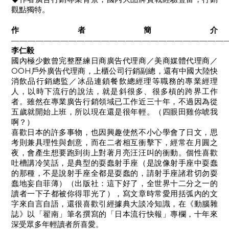
觀點獨特。
作者簡介
——————————————————————————
李仁毅
國內極少數曾完整歷練日商廣告代理商／美商媒體代理商／
OOH
戶外廣告代理商，上櫃公司行銷副總，還有中國大陸快
消飲品行銷總監／冰品連鎖餐飲總經理等職務的專業經理
人，以時下流行的說法，就是斜很多、很多槓的跨界工作
者。雖然在專業廣告行銷領域已工作近三十年，不過因為從
五歲就開始上班，所以現在還是很年輕。（四眼田雞你唬我
啊？）
喜歡日本的許多事物，也因興趣使然不小心學會了日文，思
考則兼具理性與創意，而在二者相互衝擊下，經常在月圓之
夜，會產生想要跑到街上對著月亮汪汪叫的衝動。個性喜歡
吐槽講冷笑話，是典型的耍蠢射手座（是說像射手座中耍蠢
的那種，不是說射手座全都是耍蠢的，請射手座諸君切勿耍
蠢地妄自菲薄）（出版社：這下好了，全世界十二分之一的
讀者一下子都被你得罪光了），寫文章時常愛用括弧內的文
字來自言自語，還很喜歡引經據典大談冷知識，在《動腦雜
誌》以「翟南」筆名撰寫的「日本流行快報」專欄，十年來
深受眾多年輕讀者所喜愛。