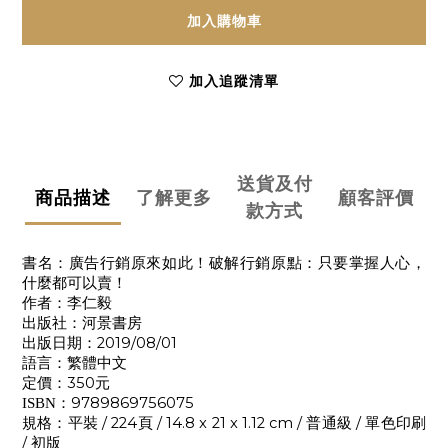
加入購物車
加入追蹤清單
送貨及付
商品描述
了解更多
顧客評價
款方式
書名：廣告行銷原來如此！破解行銷原點：只要掌握人心，
什麼都可以賣！
作者：李仁毅
出版社：河景書房
2019/08/01
出版日期：
語言：繁體中文
350
定價：
元
9789869756075
ISBN
：
/ 224
/ 14.8 x 21 x 1.12 cm /
/
規格：平裝
頁
普通級
單色印刷
/
初版