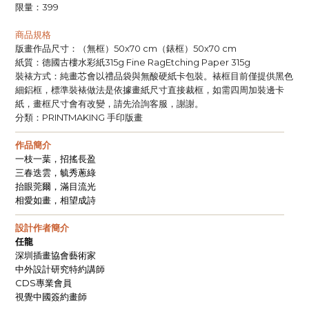
限量：
399
商品規格
版畫作品尺寸：（無框）
（錶框）
50x70 cm
50x70 cm
紙質：德國古樓水彩紙
315g Fine RagEtching Paper 315g
裝裱方式：純畫芯會以禮品袋與無酸硬紙卡包裝。裱框目前僅提供黑色
細鋁框，標準裝裱做法是依據畫紙尺寸直接裁框，如需四周加裝邊卡
紙，畫框尺寸會有改變，請先洽詢客服，謝謝。
分類：
手印版畫
PRINTMAKING
——————————————————————————————
作品簡介
一枝一葉，招搖長盈
三春迭雲，毓秀蔥綠
抬眼莞爾，滿目流光
相愛如畫，相望成詩
——————————————————————————————
設計作者簡介
任龍
深圳插畫協會藝術家
中外設計研究特約講師
專業會員
CDS
視覺中國簽約畫師