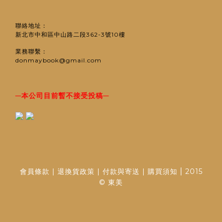
聯絡地址：
新北市中和區中山路二段362-3號10樓
業務聯繫：
donmaybook@gmail.com
─
─
本公司目前暫不接受投稿
|
會員條款
|
退換貨政策
|
付款與寄送
|
購買須知
2015
© 東美