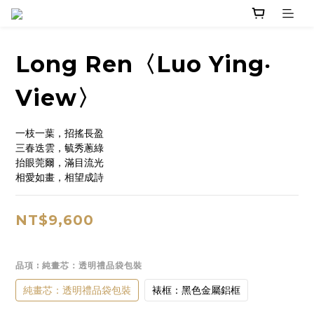
Long Ren〈Luo Ying‧
View〉
一枝一葉，招搖長盈
三春迭雲，毓秀蔥綠
抬眼莞爾，滿目流光
相愛如畫，相望成詩
NT$9,600
品項
: 純畫芯：透明禮品袋包裝
純畫芯：透明禮品袋包裝
裱框：黑色金屬鋁框