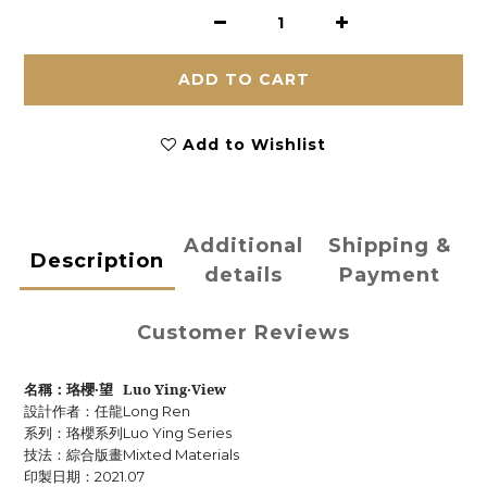
ADD TO CART
Add to Wishlist
Additional
Shipping &
Description
details
Payment
Customer Reviews
名稱：珞櫻‧望
Luo Ying‧View
設計作者：任龍
Long Ren
系列：珞櫻系列
Luo Ying Series
技法：綜合版畫
Mixted Materials
印製日期：
2021.07