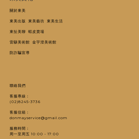
關於東美
東美出版
東美藝坊
東美生活
東扯美聊
蝦皮賣場
雷驤美術館
金宇澄美術館
防詐騙宣導
聯絡我們
客服專線：
(02)8245-3736
客服信箱：
donmayservice@gmail.com
服務時間：
周一至周五 10:00 - 17:00