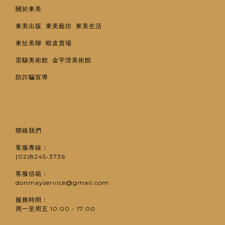
關於東美
東美出版
東美藝坊
東美生活
東扯美聊
蝦皮賣場
雷驤美術館
金宇澄美術館
防詐騙宣導
聯絡我們
客服專線：
(02)8245-3736
客服信箱：
donmayservice@gmail.com
服務時間：
周一至周五 10:00 - 17:00