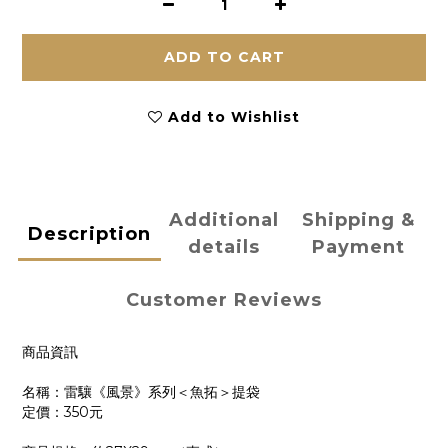
ADD TO CART
Add to Wishlist
Additional
Shipping &
Description
details
Payment
Customer Reviews
商品資訊
名稱：雷驤《風景》系列＜魚拓＞提袋
定價：350元