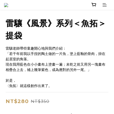
雷驤《風景》系列＜魚拓＞
提袋
雷驤老師帶些童趣開心地與我們介紹：
「若干年前我以手捏的陶土做的一片魚，塗上藍釉的骨肉，掛在
起居室的角落。
現在我用藍色在小小畫布上塗畫一遍；未乾之前又用另一塊畫布
相疊合上去，補上幾筆紫色，成為應對的另外一尾。」
於是，
〈魚拓〉就這樣創作出來了。
NT$280
NT$350