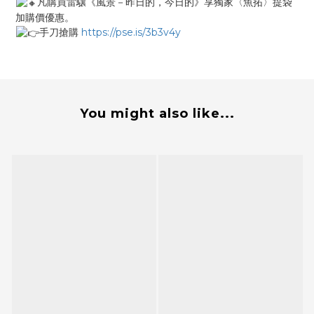
凡購買雷驤《風景－昨日的，今日的》享獨家〈魚拓〉提袋
加購價優惠。​
手刀搶購
https://pse.is/3b3v4y
You might also like...