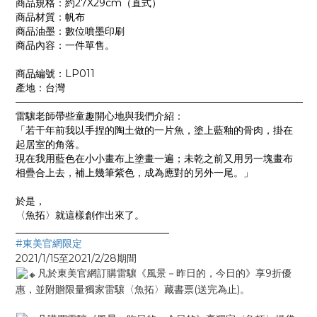
商品規格：約27X29cm（直式）
商品材質：帆布
商品油墨：數位噴墨印刷
商品內容：一件單售。
商品編號：LP011
產地：台灣
—————————————————————————————
雷驤老師帶些童趣開心地與我們介紹：
「若干年前我以手捏的陶土做的一片魚，塗上藍釉的骨肉，掛在
起居室的角落。
現在我用藍色在小小畫布上塗畫一遍；未乾之前又用另一塊畫布
相疊合上去，補上幾筆紫色，成為應對的另外一尾。」
於是，
〈魚拓〉就這樣創作出來了。
_______________________________
#東美官網限定
2021/1/15至2021/2/28期間​
凡於東美官網訂購雷驤《風景－昨日的，今日的》享9折優
惠，並附贈限量獨家雷驤〈魚拓〉藏書票(送完為止)。​