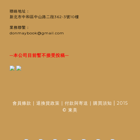
聯絡地址：
新北市中和區中山路二段362-3號10樓
業務聯繫：
donmaybook@gmail.com
─
─
本公司目前暫不接受投稿
|
會員條款
|
退換貨政策
|
付款與寄送
|
購買須知
2015
© 東美