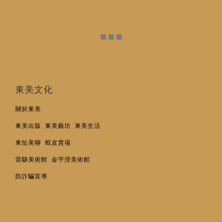
東美文化
關於東美
東美出版
東美藝坊
東美生活
東扯美聊
蝦皮賣場
雷驤美術館
金宇澄美術館
防詐騙宣導