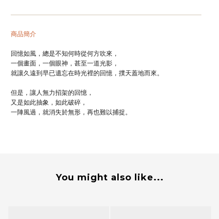
—
—
—
—
—
—
—
—
—
—
—
—
—
—
—
—
—
—
—
—
—
—
—
—
—
—
—
—
—
—
商品簡介
回憶如風，總是不知何時從何方吹來，​
一個畫面，一個眼神，甚至一道光影，​
就讓久遠到早已遺忘在時光裡的回憶，撲天蓋地而來。​
但是，讓人無力招架的回憶，
又是如此抽象，如此破碎，
一陣風過，就消失於無形，再也難以捕捉。
You might also like...