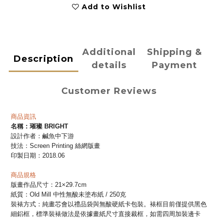
Add to Wishlist
Additional
Shipping &
Description
details
Payment
Customer Reviews
商品資訊
名稱：
璀璨 BRIGHT
設計作者：鹹魚中下游
技法：S
creen Printing 絲網版畫
印製日期：2018.06
商品規格
版畫作品尺寸：21×29.7cm
紙質：Old Mill 中性無酸未塗布紙 / 250克
裝裱方式：
純畫芯會
以禮品袋與無酸硬紙卡包裝。裱框
目前
僅提供黑色
細鋁框，標準裝裱做法是依據畫紙尺寸直接裁框，如需四周加裝邊卡