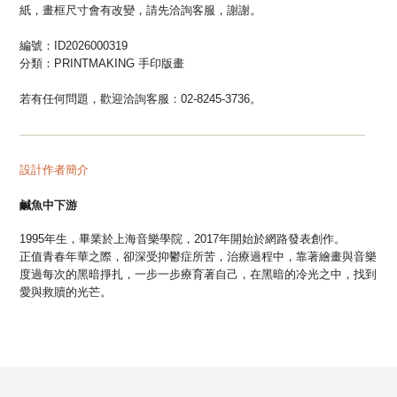
紙，畫框尺寸會有改變，請先洽詢客服，謝謝。
編號：ID2026000319
分類：
PRINTMAKING 手印版畫
若有任何問題，歡迎洽詢客服：02-8245-3736。
—
—
—
—
—
—
—
—
—
—
—
—
—
—
—
—
—
—
—
—
—
—
—
—
—
—
—
—
—
—
設計作者簡介
鹹魚中下游
1995年生，畢業於上海音樂學院，2017年開始於網路發表創作。
正值青春年華之際，卻深受抑鬱症所苦，治療過程中，靠著繪畫與音樂
度過每次的黑暗掙扎，一步一步療育著自己，在黑暗的冷光之中，找到
愛與救贖的光芒。