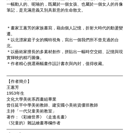
一幅動人的、呢喃的，既屬於一個女孩、也屬於一個女人的肖像
筆記，是充滿意義又別具新意的生命散文。
＊畫家王蕙芳的家族書寫，藉由個人記憶，折射大時代的動盪變
遷。
＊以北漂家庭子女的獨特視角，寫出一個我們所不曾見過的台
北。
＊以藝術家擅長的多素材創作，拼貼出一幅時空交錯、記憶與現
實輝映的精巧圖像。
＊作者精心挑選兩幅畫作設計書衣與內封，值得收藏。
————————————————————————————
【作者簡介】
王蕙芳
1953
年生
文化大學美術系西畫組畢業
曾任延平中學美術教師、建安國小美術資優班教師
主持「一代兒童美術教室」
著作：《彩繪世界》《走進名畫》
《兒童的》雜誌繪畫專欄作者
————————————————————————————