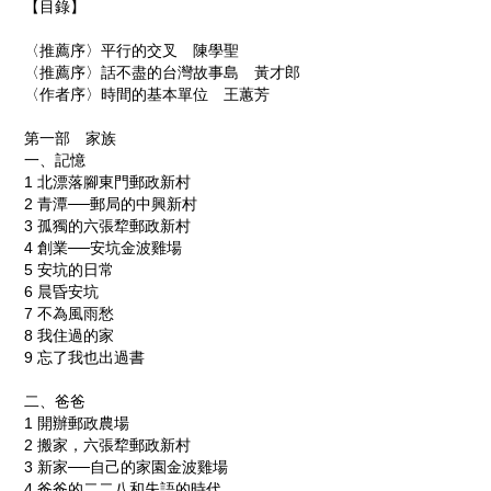
【目錄】
〈推薦序〉平行的交叉 陳學聖
〈推薦序〉話不盡的台灣故事島 黃才郎
〈作者序〉時間的基本單位 王蕙芳
第一部 家族
一、記憶
1
北漂落腳東門郵政新村
2
青潭──郵局的中興新村
3
孤獨的六張
犂
郵政新村
4
創業──安坑金波雞場
5
安坑的日常
6
晨昏安坑
7
不為風雨愁
8
我住過的家
9
忘了我也出過書
二、爸爸
1
開辦郵政農場
2
搬家，六張
犂
郵政新村
3
新家──自己的家園金波雞場
4
爸
爸的二二八和失語的時代