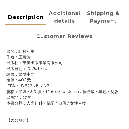
Additional
Shipping &
Description
details
Payment
Customer Reviews
書名：純真年華
作者：王蕙芳
出版社：東美出版事業有限公司
2025/11/20
出版日期：
語言：繁體中文
400
定價：
元
9786269951635
ISBN
：
/ 320
/ 14.8 x 21 x 1.6 cm /
/
/
規格：平裝
頁
普通級
單色
初版
出版地：台灣
/
/
/
本書分類：人文社科
傳記
自傳
女性人物
————————————————————————————
【內容簡介】