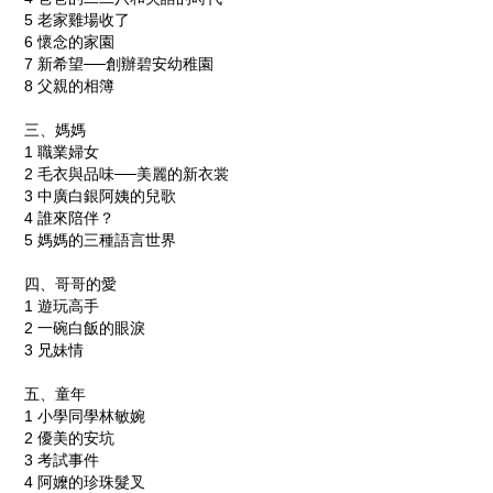
5
老家雞場收了
6
懷念的家園
7
新希望──創辦碧安幼稚園
8
父親的相簿
三、媽媽
1
職業婦女
2
毛衣與品味──美麗的新衣裳
3
中廣白銀阿姨的兒歌
4
誰來陪伴？
5
媽媽的三種語言世界
四、哥哥的愛
1
遊玩高手
2
一碗白飯的眼淚
3
兄妹情
五、童年
1
小學同學林敏婉
2
優美的安坑
3
考試事件
4
阿嬤的珍珠髮叉