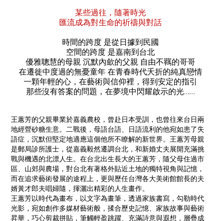
某些過往，隨著時光
匯流成為對生命的祈禱與對話
時間的跨度 是從日據到民國
空間的跨度 是嘉南到台北
優雅聰慧的母親 沉默內歛的父親 自由不羈的哥哥
在遷徙中度過的無憂童年 在青春時代夭折的純真戀情
一顆年輕的心，在藝術與信仰裡，得到安定的指引
那些沒有答案的問題，在夢境中閃耀啟示的光……
王蕙芳的父親畢業於嘉義農校，曾赴日本受訓，也曾往來台日兩
地經營砂糖生意。二戰後，母語台語、日語流利的他宛如患了失
語症，沉默但堅定地適應這個他所不瞭解的新世界。王蕙芳母親
是郵局診所護士，從嘉義毅然遷調台北，和新婚丈夫展開充滿挑
戰與機遇的北漂人生。在台北出生長大的王蕙芳，隨父母住過市
區、山郊與農場，對台北有著格外貼近土地的獨特視角與記憶，
而在追求藝術發展的途程上，更與歷任台灣各大美術館館長的夫
婿黃才郎夫唱婦隨，揮灑出精彩的人生畫作。
王蕙芳以時代為畫布，以文字為畫筆，透過家族書寫，勾勒時代
光影，宛如創作多媒材藝術般，揉合歷史記憶、家族故事與藝術
昇華，巧心剪裁拼貼，筆觸輕盈跳躍、充滿詩意與遐想，層疊成