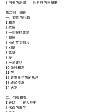
5
消失的房間——照片裡的三扇窗
第二部 戀曲
一、時間的記錄
1
相遇
2
你家
3
一封限時專送
4
我家
5
兩面英文唱片
6
別離
7
氣味
8
愛
9
一通電話
10
微秒相遇
11
茫
12
走進多年前的熟悉
13
終於流淚
14
送別
二、似曾相識
1
香頌——在人群中
2
潔白的海芋