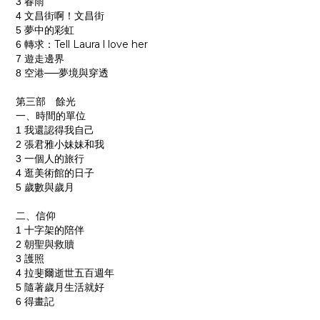
3
春雨
4
文昌街啊！文昌街
5
夢中的彩虹
Tell Laura l love her
6
轉求：
7
遊走邊界
8
空港──夢境與穿透
第三部 餘光
一、時間的單位
1
我還認得我自己
2
張君雅小妹妹和我
3
一個人的旅行
4
逛美術館的日子
5
歲數與歲月
二、信仰
1
十字架的陪伴
2
朝聖與救贖
3
護照
4
拉斐爾逝世五百週年
5
隨著歲月生活就好
6
得畫記