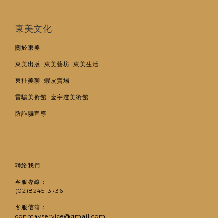
東美文化
關於東美
東美出版
東美藝坊
東美生活
東扯美聊
蝦皮賣場
雷驤美術館
金宇澄美術館
防詐騙宣導
聯絡我們
客服專線：
(02)8245-3736
客服信箱：
donmayservice@gmail.com