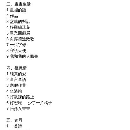
三、畫畫生活
1
畫裡的話
2
作品
3
盆栽的對話
4
靜觀繡球花
5
畢業回顧展
6
向席德進致敬
7
一張字條
8
守護天使
9
我和我的人體畫
四、祖孫情
1
純真的愛
2
童言童語
3
寒假作業
4
坐過站
5
打鼓課的路上
6
好想吃──少了一片橘子
7
陪孫女畫畫
五、追尋
1
一首詩