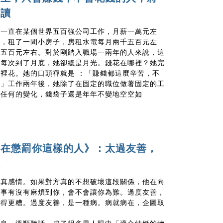
夜讀
便一直在某個世界五百強公司工作，月薪一萬元左
作，租了一間小房子，房租水電每月兩千五百元左
千五百元左右。對於剛踏入職場一兩年的人來說，這
，每次到了月底，她卻總是月光。錢花在哪裡？她完
裡花。她的口頭禪就是 ：「賺錢都這麼辛苦，不
。」工作兩年後，她除了在固定的職位做著固定的工
有任何的變化，錢袋子還是年年不變地空空如
正在懲罰你這樣的人》：太過友善，
價
是真感情。如果對方真的不想破壞這段關係，他在向
件事有沒有麻煩到你，會不會讓你為難。過度友善，
變得更糟。
過度友善，是一種病。病就病在，企圖取