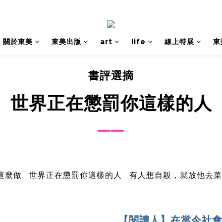
關於東美
東美出版
art
life
線上特展
東
書評選摘
世界正在懲罰你這樣的人
──
這麼做
世界正在懲罰你這樣的人
有人想自殺，就放他去菜
【閱讀人】在當今社