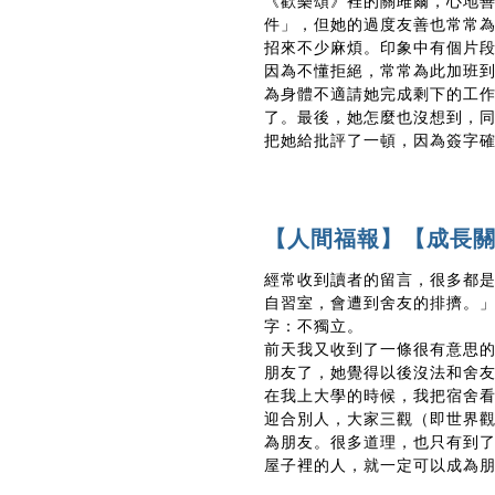
《歡樂頌》裡的關雎爾，心地
件」，但她的過度友善也常常
招來不少麻煩。印象中有個片
因為不懂拒絕，常常為此加班
為身體不適請她完成剩下的工
了。最後，她怎麼也沒想到，
把她給批評了一頓，因為簽字
【人間福報】【成長
經常收到讀者的留言，很多都
自習室，會遭到舍友的排擠。
字：不獨立。
前天我又收到了一條很有意思
朋友了，她覺得以後沒法和舍
在我上大學的時候，我把宿舍
迎合別人，大家三觀（即世界
為朋友。很多道理，也只有到
屋子裡的人，就一定可以成為