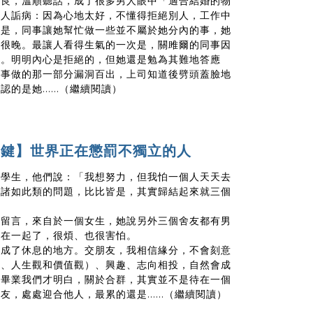
善良，溫順聽話，成了很多男人眼中「適合結婚的物
為人詬病：因為心地太好，不懂得拒絕別人，工作中
段是，同事讓她幫忙做一些並不屬於她分內的事，她
到很晚。最讓人看得生氣的一次是，關雎爾的同事因
作。明明內心是拒絕的，但她還是勉為其難地答應
同事做的那一部分漏洞百出，上司知道後劈頭蓋臉地
確認的是她
......（繼續閱讀）
關鍵】世界正在懲罰不獨立的人
是學生，他們說：「我想努力，但我怕一個人天天去
」諸如此類的問題，比比皆是，其實歸結起來就三個
的留言，來自於一個女生，她說另外三個舍友都有男
友在一起了，很煩、也很害怕。
看成了休息的地方。交朋友，我相信緣分，不會刻意
觀、人生觀和價值觀）、興趣、志向相投，自然會成
了畢業我們才明白，關於合群，其實並不是待在一個
朋友，處處迎合他人，最累的還是
......（繼續閱讀）