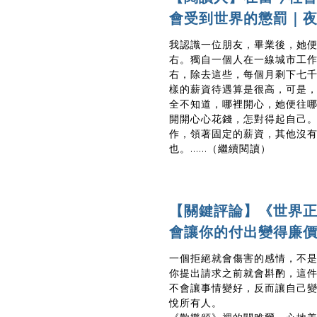
會受到世界的懲罰｜
我認識一位朋友，畢業後，她
右。獨自一個人在一線城市工
右，除去這些，每個月剩下七
樣的薪資待遇算是很高，可是
全不知道，哪裡開心，她便往哪
開開心心花錢，怎對得起自己
作，領著固定的薪資，其他沒
也。
......（繼續閱讀）
【關鍵評論】《世界
會讓你的付出變得廉
一個拒絕就會傷害的感情，不
你提出請求之前就會斟酌，這
不會讓事情變好，反而讓自己
悅所有人。