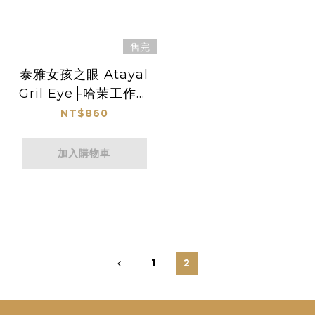
售完
泰雅女孩之眼 Atayal
Gril Eye├哈茉工作坊
habo.nomin┤
NT$860
加入購物車
1
2