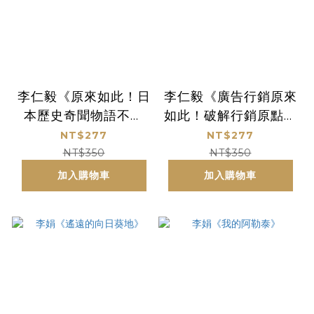
李仁毅《原來如此！日
李仁毅《廣告行銷原來
本歷史奇聞物語不思
如此！破解行銷原點：
議》
只要掌握人心，什麼都
NT$277
NT$277
可以賣！》
NT$350
NT$350
加入購物車
加入購物車